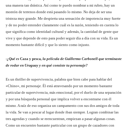
una manera tan drástica. Así como te puedo nombrar a mi rubro, hay un
montón de terrenos donde está pasando lo mismo. No deja de ser una
tristeza muy grande. Me despierta una sensación de impotencia muy fuerte
y de no poder entender claramente cuál es la razón, teniendo en cuenta lo
que significa como identidad cultural y además, la cantidad de gente que
vive y que depende de esto para poder seguir día a día con su vida. Es un
momento bastante difícil y que lo siento como injusto.
-¿Qué es
Caza y pesca
, la película de Guillermo Carbonell que terminaste
de rodar en Uruguay y en qué consiste tu personaje?
Es un thriller de supervivencia, palabra que bien cabe para hablar del
«Chino», mi personaje. Él está atravesando por un momento bastante
particular de supervivencia, más emocional, por el duelo de una separación
y por una búsqueda personal que implica volver a encontrarse con él
mismo. A raíz de eso organiza un campamento con sus dos amigos de toda
la vida. Se van a pescar al lugar donde iban siempre. Logran combinar las
tres agendas y cuando se reencuentran, empiezan a pasar algunas cosas.
Como un encuentro bastante particular con un grupo de cazadores con