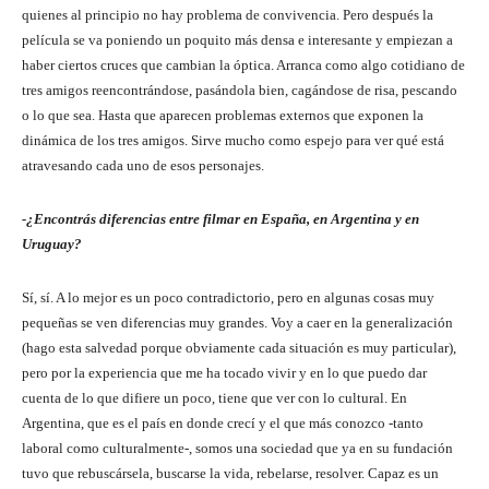
quienes al principio no hay problema de convivencia. Pero después la
película se va poniendo un poquito más densa e interesante y empiezan a
haber ciertos cruces que cambian la óptica. Arranca como algo cotidiano de
tres amigos reencontrándose, pasándola bien, cagándose de risa, pescando
o lo que sea. Hasta que aparecen problemas externos que exponen la
dinámica de los tres amigos. Sirve mucho como espejo para ver qué está
atravesando cada uno de esos personajes.
-¿Encontrás diferencias entre filmar en España, en Argentina y en
Uruguay?
Sí, sí. A lo mejor es un poco contradictorio, pero en algunas cosas muy
pequeñas se ven diferencias muy grandes. Voy a caer en la generalización
(hago esta salvedad porque obviamente cada situación es muy particular),
pero por la experiencia que me ha tocado vivir y en lo que puedo dar
cuenta de lo que difiere un poco, tiene que ver con lo cultural. En
Argentina, que es el país en donde crecí y el que más conozco -tanto
laboral como culturalmente-, somos una sociedad que ya en su fundación
tuvo que rebuscársela, buscarse la vida, rebelarse, resolver. Capaz es un