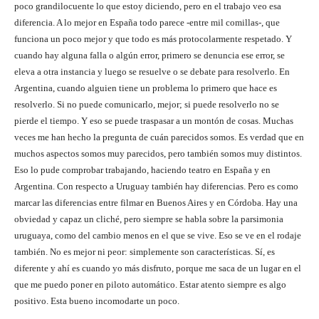
poco grandilocuente lo que estoy diciendo, pero en el trabajo veo esa
diferencia. A lo mejor en España todo parece -entre mil comillas-, que
funciona un poco mejor y que todo es más protocolarmente respetado. Y
cuando hay alguna falla o algún error, primero se denuncia ese error, se
eleva a otra instancia y luego se resuelve o se debate para resolverlo. En
Argentina, cuando alguien tiene un problema lo primero que hace es
resolverlo. Si no puede comunicarlo, mejor; si puede resolverlo no se
pierde el tiempo. Y eso se puede traspasar a un montón de cosas. Muchas
veces me han hecho la pregunta de cuán parecidos somos. Es verdad que en
muchos aspectos somos muy parecidos, pero también somos muy distintos.
Eso lo pude comprobar trabajando, haciendo teatro en España y en
Argentina. Con respecto a Uruguay también hay diferencias. Pero es como
marcar las diferencias entre filmar en Buenos Aires y en Córdoba. Hay una
obviedad y capaz un cliché, pero siempre se habla sobre la parsimonia
uruguaya, como del cambio menos en el que se vive. Eso se ve en el rodaje
también. No es mejor ni peor: simplemente son características. Sí, es
diferente y ahí es cuando yo más disfruto, porque me saca de un lugar en el
que me puedo poner en piloto automático. Estar atento siempre es algo
positivo. Esta bueno incomodarte un poco.