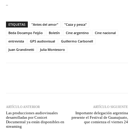
–
ETIQUETAS
"Antes del amor"
"Caza y pesca"
Beda Docampo Feijóo
Boletín
Cine argentino
Cine nacional
entrevista
GPS audiovisual
Guillermo Carbonell
Juan Grandinetti
Julia Montesoro
Facebook
Twitter
WhatsApp
ARTÍCULO ANTERIOR
ARTÍCULO SIGUIENTE
Las producciones audiovisuales
Importante delegación argentina
desarrolladas por Conicet
presente el Festival de Guanajuato,
Documental ya están disponibles en
que comienza el viernes 24
streaming