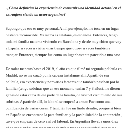
-¿Cómo definirías la experiencia de construir una identidad actoral en el
extranjero siendo un actor argentino?
Supongo que eso es muy personal. A mí, por ejemplo, me toca en un lugar
bastante reconocible. Mi mamá es catalana, es española. Entonces, tengo
toda mi familia materna viviendo en Barcelona y desde muy chico que voy
a España, a veces a visitar -más tiempo que otros-, a veces también a
trabajar. Entonces, siempre fue como un lugar bastante parecido a una casa.
De todas maneras hasta el 2019, el año en que filmé mi segunda película en
Madrid, no se me cruzó por la cabeza instalarme allí. A partir de esa
película, esa experiencia y por varios factores que también pasaban por lo
familiar (tengo sobrinas que en ese momento tenían 7 y 3 años), me dieron
ganas de estar cerca de esa parte de la familia, de vivir el crecimiento de mis
sobrinas. A partir de allí, lo laboral se empezó a armar. Fue como una
confluencia de varias cosas. Y también fue un lindo desafío, porque si bien
en España se encontraba la pata familiar -y la posibilidad de la contención-,
tuve que empezar de cero a nivel laboral. En Argentina llevaba unos diez
años trabajando; con momentos de más o menos continuidad, nunca me