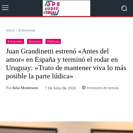
Inicio
Entrevista
Entrevista
Noticias
Públicos
Juan Grandinetti estrenó «Antes del
amor» en España y terminó el rodar en
Uruguay: «Trato de mantener viva lo más
posible la parte lúdica»
Por
Julia Montesoro
8
minutos de lectura
7 De Julio De 2026
Facebook
Twitter
WhatsApp