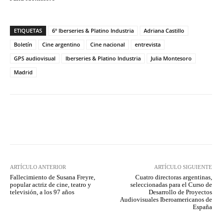
ETIQUETAS
6º Iberseries & Platino Industria
Adriana Castillo
Boletín
Cine argentino
Cine nacional
entrevista
GPS audiovisual
Iberseries & Platino Industria
Julia Montesoro
Madrid
Facebook
Twitter
WhatsApp
ARTÍCULO ANTERIOR
ARTÍCULO SIGUIENTE
Fallecimiento de Susana Freyre,
Cuatro directoras argentinas,
popular actriz de cine, teatro y
seleccionadas para el Curso de
televisión, a los 97 años
Desarrollo de Proyectos
Audiovisuales Iberoamericanos de
España