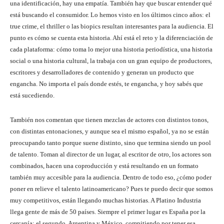
una identificación, hay una empatía. También hay que buscar entender qué
está buscando el consumidor. Lo hemos visto en los últimos cinco años: el
true crime, el thriller o las biopics resultan interesantes para la audiencia. El
punto es cómo se cuenta esta historia. Ahí está el reto y la diferenciación de
cada plataforma: cómo toma lo mejor una historia periodística, una historia
social o una historia cultural, la trabaja con un gran equipo de productores,
escritores y desarrolladores de contenido y generan un producto que
engancha. No importa el país donde estés, te engancha, y hoy sabés que
está sucediendo.
También nos comentan que tienen mezclas de actores con distintos tonos,
con distintas entonaciones, y aunque sea el mismo español, ya no se están
preocupando tanto porque suene distinto, sino que termina siendo un pool
de talento. Toman al director de un lugar, al escritor de otro, los actores son
combinados, hacen una coproducción y está resultando en un formato
también muy accesible para la audiencia. Dentro de todo eso, ¿cómo poder
poner en relieve el talento latinoamericano? Pues te puedo decir que somos
muy competitivos, están llegando muchas historias. A Platino Industria
llega gente de más de 50 países. Siempre el primer lugar es España por la
cercanía; el segundo, Argentina y México, compitiendo por tener esa