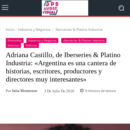
Inicio
Industria y Negocios
-Iberseries & Platino Industria
Entrevista
Industria y Negocios
-Iberseries & Platino Industria
Noticias
Públicos
Adriana Castillo, de Iberseries & Platino
Industria: «Argentina es una cantera de
historias, escritores, productores y
directores muy interesantes»
Por
Julia Montesoro
9
minutos de lectura
3 De Julio De 2026
Facebook
Twitter
WhatsApp