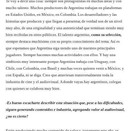
Te voy a decir una cosa: siempre son protagonistas en muchas áreas y con
mucho talento. Muchos productores de Argentina trabajan en plataformas
en Estados Unidos, en México, en Colombia. Los desarrolladores y las
historias que producen y que llegan a presentar, de verdad son de un nivel
muy alto, de una originalidad y una autenticidad que terminan siendo muy
bien recibidas en otros públicos. El talento argentino,
como su selección,
siempre destaca muchísimo con su propio conocimiento del tema. Así es
que esperamos que Argentina siga siendo uno de nuestros principales
jugadores. Siempre hacemos muchas actividades con ellos. Y hay una
simbiosis muy interesante porque Argentina trabaja con Uruguay, con
Chile, con Colombia, con Brasil y muchas veces quieren venir a México; y
con España, ni se diga. Creo que atraviesan transversalmente toda la
industria de cine y el audiovisual. A donde vayas hay argentinos, colegas
con quienes se colabora muy bien.
-Es bueno escucharte describir esta situación que, pese a las dificultades,
siguen generando contenidos e industria, agregando valor al audiovisual,
¿no es cierto?
Están produciendo mucho contenido de valor y, justamente este año, se