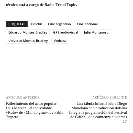
técnico está a cargo de Radio Trend Topic.
ETIQUETAS
Boletín
Cine argentino
Cine nacional
Eduardo Montes-Bradley
GPS audiovisual
Julia Montesoro
Universo Montes-Bradley
Vodcast
Facebook
Twitter
WhatsApp
ARTÍCULO ANTERIOR
ARTÍCULO SIGUIENTE
Fallecimiento del actor popular
Una fábula infantil sobre Diego
Luis Margani, el inolvidable
Maradona con producción italiana
«Rulo» de «Mundo grúa», de Pablo
integra la programación del Festival
Trapero
de Giffoni, que comienza el viernes
17