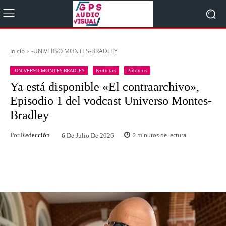
Inicio
-UNIVERSO MONTES-BRADLEY
-UNIVERSO MONTES-BRADLEY
Noticias
Públicos
Ya está disponible «El contraarchivo»,
Episodio 1 del vodcast Universo Montes-
Bradley
Por
Redacción
2
minutos de lectura
6 De Julio De 2026
Facebook
Twitter
WhatsApp