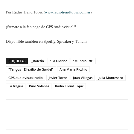
Por Radio Trend Topic (
www.radiotrendtopic.com.ar
)
¡Sumate a la fan page de GPS Audiovisual!!
Disponible también en Spotify, Spreaker y Tunein
ETIQUETAS
_Boletín
"La Gloria"
"Mundial 78"
"Tangos - El exilio de Gardel"
Ana María Picchio
GPS audiovisual radio
Javier Torre
Juan Villegas
Julia Montesoro
La tregua
Pino Solanas
Radio Trend Topic
Facebook
Twitter
WhatsApp