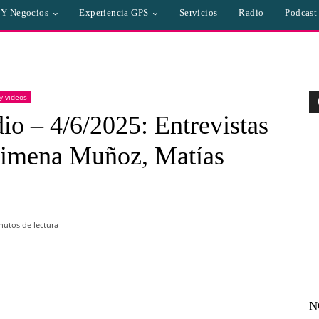
a Y Negocios
Experiencia GPS
Servicios
Radio
Podcast
 y videos
o – 4/6/2025: Entrevistas
 Jimena Muñoz, Matías
utos de lectura
WhatsApp
Linkedin
Email
N