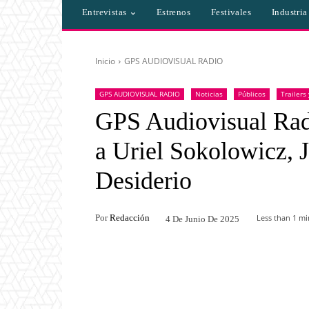
Entrevistas
Estrenos
Festivales
Industri
Inicio
GPS AUDIOVISUAL RADIO
GPS AUDIOVISUAL RADIO
Noticias
Públicos
Trailers
GPS Audiovisual Radi
a Uriel Sokolowicz,
Desiderio
Por
Redacción
Less than 1
min
4 De Junio De 2025
Facebook
Twitter