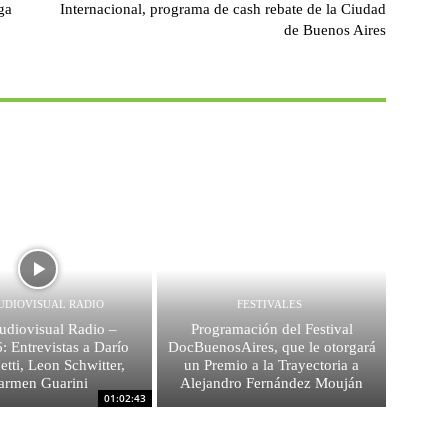
ga
Internacional, programa de cash rebate de la Ciudad
de Buenos Aires
UDIOVISUAL RADIO
FESTIVALES
diovisual Radio –
Programación del Festival
: Entrevistas a Darío
DocBuenosAires, que le otorgará
etti, Leon Schwitter,
un Premio a la Trayectoria a
armen Guarini
Alejandro Fernández Mouján
01:02:43