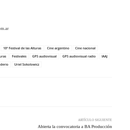
om.ar
10º Festival de las Alturas
Cine argentino
Cine nacional
turas
Festivales
GPS audiovisual
GPS audiovisual radio
IAAJ
iderio
Uriel Sokolowicz
witter
WhatsApp
Linkedin
Email
ARTÍCULO SIGUIENTE
Abierta la convocatoria a BA Producción