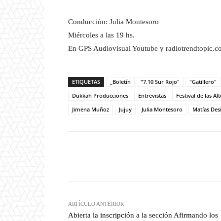
Conducción: Julia Montesoro
Miércoles a las 19 hs.
En GPS Audiovisual Youtube y radiotrendtopic.c
ETIQUETAS
_Boletín
"7.10 Sur Rojo"
"Gatillero"
Dukkah Producciones
Entrevistas
Festival de las Al
Jimena Muñoz
Jujuy
Julia Montesoro
Matías Des
Facebook
T
Cuota
ARTÍCULO ANTERIOR
Abierta la inscripción a la sección Afirmando los