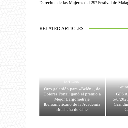
Derechos de las Mujeres del 29º Festival de Mála
RELATED ARTICLES
NOTICIAS
GPS A
Otro galardón para «Belén», de
Dolores Fonzi: ganó el premio a
GPS Au
Mejor Largometraje
5/8/2026
Iberoamericano de la Academia
Grandin
Brasileña de Cine
C