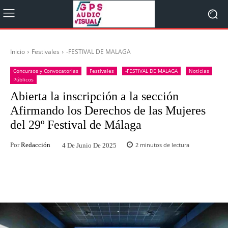
Inicio
Festivales
-FESTIVAL DE MALAGA
Concursos y Convocatorias
Festivales
-FESTIVAL DE MALAGA
Noticias
Públicos
Abierta la inscripción a la sección
Afirmando los Derechos de las Mujeres
del 29º Festival de Málaga
Por
Redacción
2
minutos de lectura
4 De Junio De 2025
Facebook
Twitter
WhatsApp