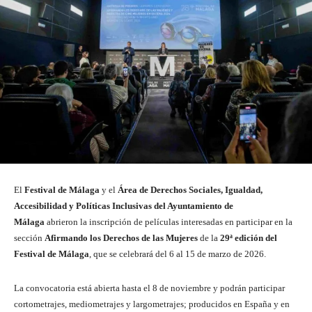
El
Festival de Málaga
y el
Área de Derechos Sociales, Igualdad,
Accesibilidad y Políticas Inclusivas del Ayuntamiento de
Málaga
abrieron la inscripción de películas interesadas en participar en la
sección
Afirmando los Derechos de las Mujeres
de la
29ª edición del
Festival de Málaga
, que se celebrará del 6 al 15 de marzo de 2026.
La convocatoria está abierta hasta el 8 de noviembre y podrán participar
cortometrajes, mediometrajes y largometrajes; producidos en España y en