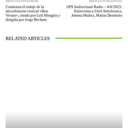
ARTÍCULO ANTERIOR
ARTÍCULO SIGUIENTE
Comienza el rodaje de la
GPS Audiovisual Radio – 4/6/2025:
microhistoria vertical «Bon
Entrevistas a Uriel Sokolowicz,
Vivant», creada por Loli Miraglia y
Jimena Muñoz, Matías Desiderio
dirigida por Jorge Bechara
RELATED ARTICLES