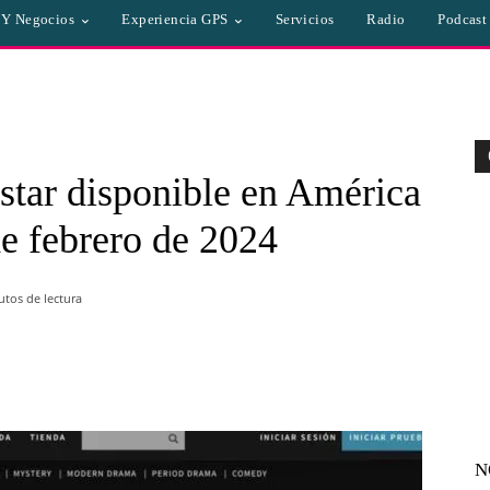
a Y Negocios
Experiencia GPS
Servicios
Radio
Podcast
star disponible en América
 de febrero de 2024
tos de lectura
WhatsApp
Linkedin
Email
N