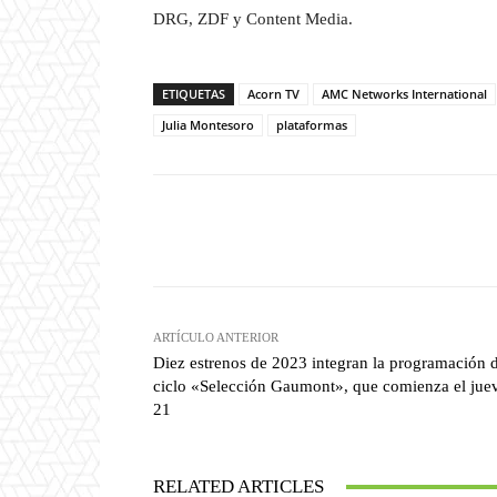
DRG, ZDF y Content Media.
ETIQUETAS
Acorn TV
AMC Networks International
Julia Montesoro
plataformas
Facebook
T
Cuota
ARTÍCULO ANTERIOR
Diez estrenos de 2023 integran la programación 
ciclo «Selección Gaumont», que comienza el jue
21
RELATED ARTICLES