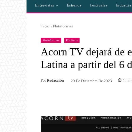
Entrevistas
Estrenos
Festivales
Industri
Inicio
Plataformas
Plataformas
Públicos
Acorn TV dejará de e
Latina a partir del 6
Por
Redacción
1
minu
20 De Diciembre De 2023
Facebook
Twitter