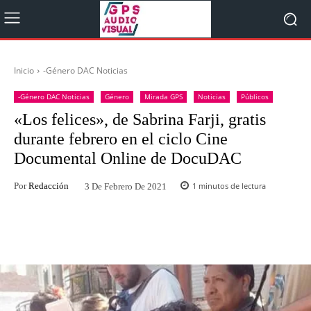
Inicio
-Género DAC Noticias
-Género DAC Noticias
Género
Mirada GPS
Noticias
Públicos
«Los felices», de Sabrina Farji, gratis
durante febrero en el ciclo Cine
Documental Online de DocuDAC
Por
Redacción
1
minutos de lectura
3 De Febrero De 2021
Facebook
Twitter
WhatsApp