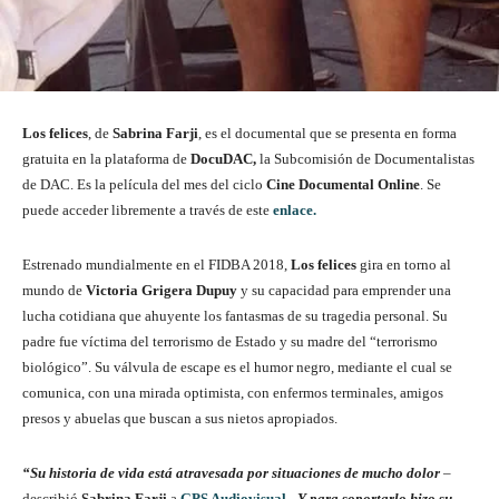
Los felices
, de
Sabrina Farji
, es el documental que se presenta en forma
gratuita en la plataforma de
DocuDAC,
la Subcomisión de Documentalistas
de DAC. Es la película del mes del ciclo
Cine Documental Online
. Se
puede acceder libremente a través de este
enlace.
Estrenado mundialmente en el FIDBA 2018,
Los felices
gira en torno al
mundo de
Victoria Grigera Dupuy
y su capacidad para emprender una
lucha cotidiana que ahuyente los fantasmas de su tragedia personal. Su
padre fue víctima del terrorismo de Estado y su madre del “terrorismo
biológico”. Su válvula de escape es el humor negro, mediante el cual se
comunica, con una mirada optimista, con enfermos terminales, amigos
presos y abuelas que buscan a sus nietos apropiados.
“Su historia de vida está atravesada por situaciones de mucho dolor
–
describió
Sabrina Farji
a
GPS Audiovisual
-.
Y para soportarlo hizo su