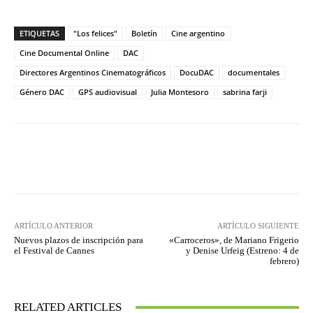
ETIQUETAS
"Los felices"
Boletín
Cine argentino
Cine Documental Online
DAC
Directores Argentinos Cinematográficos
DocuDAC
documentales
Género DAC
GPS audiovisual
Julia Montesoro
sabrina farji
Facebook
Twitter
WhatsApp
ARTÍCULO ANTERIOR
ARTÍCULO SIGUIENTE
Nuevos plazos de inscripción para
«Carroceros», de Mariano Frigerio
el Festival de Cannes
y Denise Urfeig (Estreno: 4 de
febrero)
RELATED ARTICLES