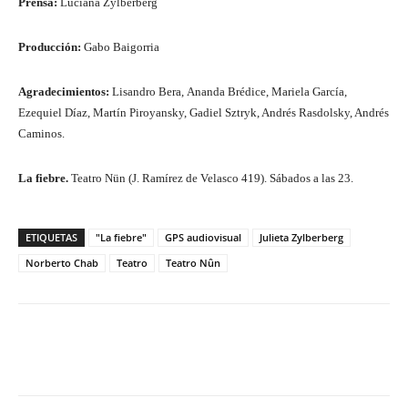
Prensa:
Luciana Zylberberg
Producción:
Gabo Baigorria
Agradecimientos:
Lisandro Bera, Ananda Brédice, Mariela García,
Ezequiel Díaz, Martín Piroyansky, Gadiel Sztryk, Andrés Rasdolsky, Andrés
Caminos.
La fiebre.
Teatro Nün (J. Ramírez de Velasco 419). Sábados a las 23.
ETIQUETAS
"La fiebre"
GPS audiovisual
Julieta Zylberberg
Norberto Chab
Teatro
Teatro Nûn
Facebook
Twitter
WhatsApp