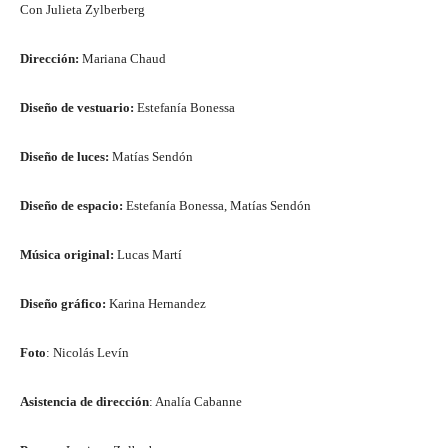
Con Julieta Zylberberg
Dirección:
Mariana Chaud
Diseño de vestuario:
Estefanía Bonessa
Diseño de luces:
Matías Sendón
Diseño de espacio:
Estefanía Bonessa, Matías Sendón
Música original:
Lucas Martí
Diseño gráfico:
Karina Hernandez
Foto
: Nicolás Levín
Asistencia de dirección
: Analía Cabanne