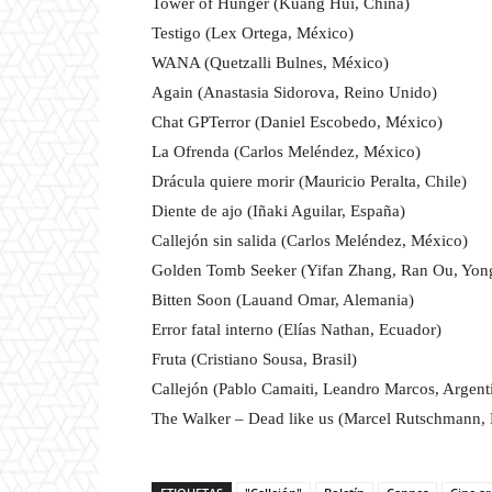
Tower of Hunger (Kuang Hui, China)
Testigo (Lex Ortega, México)
WANA (Quetzalli Bulnes, México)
Again (Anastasia Sidorova, Reino Unido)
Chat GPTerror (Daniel Escobedo, México)
La Ofrenda (Carlos Meléndez, México)
Drácula quiere morir (Mauricio Peralta, Chile)
Diente de ajo (Iñaki Aguilar, España)
Callejón sin salida (Carlos Meléndez, México)
Golden Tomb Seeker (Yifan Zhang, Ran Ou, Yon
Bitten Soon (Lauand Omar, Alemania)
Error fatal interno (Elías Nathan, Ecuador)
Fruta (Cristiano Sousa, Brasil)
Callejón (Pablo Camaiti, Leandro Marcos, Argen
The Walker – Dead like us (Marcel Rutschmann