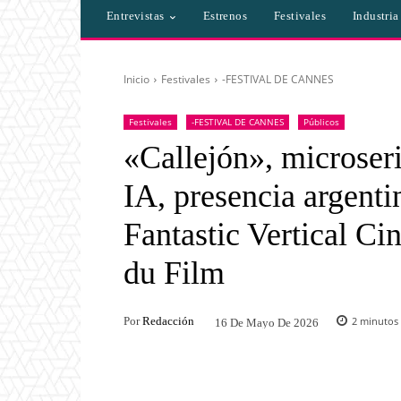
Entrevistas
Estrenos
Festivales
Industri
Inicio
Festivales
-FESTIVAL DE CANNES
Festivales
-FESTIVAL DE CANNES
Públicos
«Callejón», microseri
IA, presencia argenti
Fantastic Vertical C
du Film
Por
Redacción
2
minutos 
16 De Mayo De 2026
Facebook
Twitter