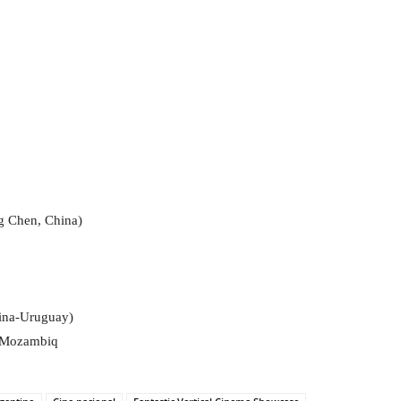
g Chen, China)
tina-Uruguay)
, Mozambiq