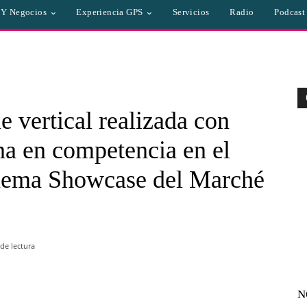
a Y Negocios
Experiencia GPS
Servicios
Radio
Podcast
e vertical realizada con
na en competencia en el
inema Showcase del Marché
de lectura
N
WhatsApp
Linkedin
Email