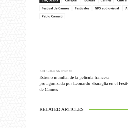
ETIQUETAS
"Callejón"
Boletín
Cannes
Cine a
Festival de Cannes
Festivales
GPS audiovisual
IA
Pablo Camaiti
Facebook
T
Cuota
ARTÍCULO ANTERIOR
Estreno mundial de la película francesa
protagonizada por Leonardo Sbaraglia en el Festi
de Cannes
RELATED ARTICLES