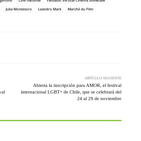
rgentino
Cine nacional
Fantastic Vertical Cinema Showcase
Julia Montesoro
Leandro Mark
Marché du Film
witter
WhatsApp
Linkedin
Email
ARTÍCULO SIGUIENTE
Abierta la inscripción para AMOR, el festival
val
internacional LGBT+ de Chile, que se celebrará del
24 al 29 de noviembre