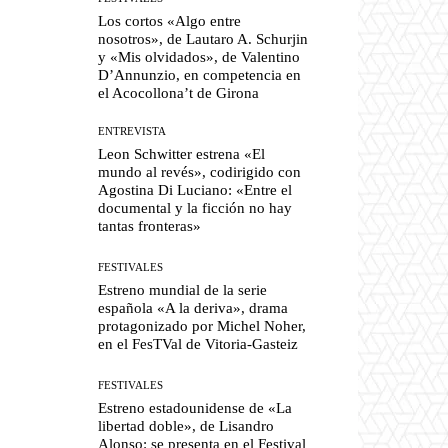
Los cortos «Algo entre
nosotros», de Lautaro A. Schurjin
y «Mis olvidados», de Valentino
D’Annunzio, en competencia en
el Acocollona’t de Girona
ENTREVISTA
Leon Schwitter estrena «El
mundo al revés», codirigido con
Agostina Di Luciano: «Entre el
documental y la ficción no hay
tantas fronteras»
FESTIVALES
Estreno mundial de la serie
española «A la deriva», drama
protagonizado por Michel Noher,
en el FesTVal de Vitoria-Gasteiz
FESTIVALES
Estreno estadounidense de «La
libertad doble», de Lisandro
Alonso: se presenta en el Festival