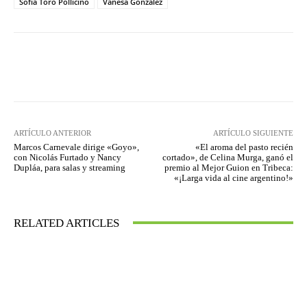
Sofía Toro Pollicino
Vanesa González
Facebook
Twitter
WhatsApp
ARTÍCULO ANTERIOR
ARTÍCULO SIGUIENTE
Marcos Carnevale dirige «Goyo»,
«El aroma del pasto recién
con Nicolás Furtado y Nancy
cortado», de Celina Murga, ganó el
Dupláa, para salas y streaming
premio al Mejor Guion en Tribeca:
«¡Larga vida al cine argentino!»
RELATED ARTICLES