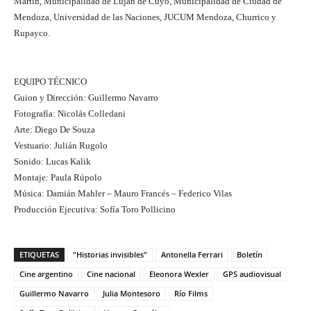
Martín, Municipalidad de Luján de Cuyo, Municipalidad de Ciudad de
Mendoza, Universidad de las Naciones, JUCUM Mendoza, Churrico y
Rupayco.
EQUIPO TÉCNICO
Guion y Dirección: Guillermo Navarro
Fotografía: Nicolás Colledani
Arte: Diego De Souza
Vestuario: Julián Rugolo
Sonido: Lucas Kalik
Montaje: Paula Rúpolo
Música: Damián Mahler – Mauro Francés – Federico Vilas
Producción Ejecutiva: Sofía Toro Pollicino
ETIQUETAS
"Historias invisibles"
Antonella Ferrari
Boletín
Cine argentino
Cine nacional
Eleonora Wexler
GPS audiovisual
Guillermo Navarro
Julia Montesoro
Río Films