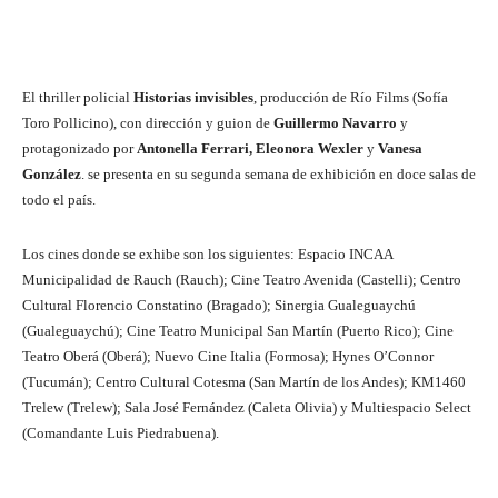
El thriller policial
Historias invisibles
, producción de Río Films (Sofía
Toro Pollicino), con dirección y guion de
Guillermo Navarro
y
protagonizado por
Antonella Ferrari, Eleonora Wexler
y
Vanesa
González
. se presenta en su segunda semana de exhibición en doce salas de
todo el país.
Los cines donde se exhibe son los siguientes: Espacio INCAA
Municipalidad de Rauch (Rauch); Cine Teatro Avenida (Castelli); Centro
Cultural Florencio Constatino (Bragado); Sinergia Gualeguaychú
(Gualeguaychú); Cine Teatro Municipal San Martín (Puerto Rico); Cine
Teatro Oberá (Oberá); Nuevo Cine Italia (Formosa); Hynes O’Connor
(Tucumán); Centro Cultural Cotesma (San Martín de los Andes); KM1460
Trelew (Trelew); Sala José Fernández (Caleta Olivia) y Multiespacio Select
(Comandante Luis Piedrabuena).