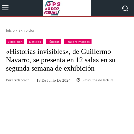
Inicio
Exhibición
Exhibición
Noticias
Públicos
Trailers y videos
«Historias invisibles», de Guillermo
Navarro, se presenta en 12 salas en su
segunda semana de exhibición
Por
Redacción
5
minutos de lectura
13 De Junio De 2024
Facebook
Twitter
WhatsApp