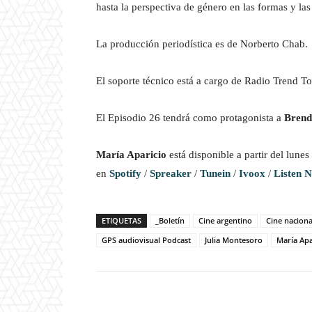
hasta la perspectiva de género en las formas y la
La producción periodística es de Norberto Chab.
El soporte técnico está a cargo de Radio Trend To
El Episodio 26 tendrá como protagonista a
Brend
María Aparicio
está disponible a partir del lune
en
Spotify
/
Spreaker
/
Tunein
/
Ivoox
/
Listen N
ETIQUETAS
_Boletín
Cine argentino
Cine naciona
GPS audiovisual Podcast
Julia Montesoro
María Apa
Facebook
T
Cuota