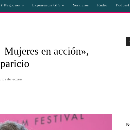
a Y Negocios
Experiencia GPS
Servicios
Radio
Podcast
– Mujeres en acción»,
paricio
tos de lectura
WhatsApp
Linkedin
Email
N