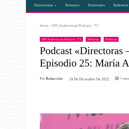
Entrevistas
Estrenos
Festivales
Industri
Inicio
GPS Audiovisual Podcast - T3
GPS Audiovisual Podcast - T3
Noticias
Públicos
Podcast «Directoras 
Episodio 25: María A
Por
Redacción
1
minu
19 De Diciembre De 2022
Facebook
Twitter