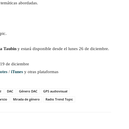
s temáticas abordadas.
pic.
a Taubin
y estará disponible desde el lunes 26 de diciembre.
s 19 de diciembre
otes
/
iTunes
y otras plataformas
l
DAC
Género DAC
GPS audiovisual
ricio
Mirada de género
Radio Trend Topic
witter
WhatsApp
Linkedin
Email