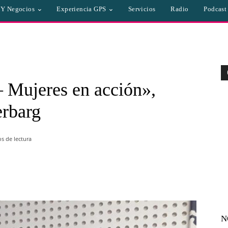
a Y Negocios
Experiencia GPS
Servicios
Radio
Podcast
– Mujeres en acción»,
erbarg
s de lectura
WhatsApp
Linkedin
Email
N