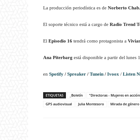
La producción periodística es de
Norberto Chab
El soporte técnico está a cargo de
Radio Trend T
El
Episodio 16
tendrá como protagonista a
Vivia
Ana Piterbarg
está disponible a partir del lunes 
en
Spotify
/
Spreaker
/
Tunein
/
Ivoox
/
Listen N
ETIQUETAS
_Boletín
"Directoras - Mujeres en acción
GPS audiovisual
Julia Montesoro
Mirada de género
Facebook
T
Cuota