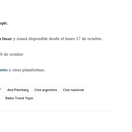
.
opic.
n Imar
y estará disponible desde el lunes 17 de octubre.
10 de octubre
otes
y otras plataformas.
"
Ana Piterbarg
Cine argentino
Cine nacional
Radio Trend Topic
witter
WhatsApp
Linkedin
Email