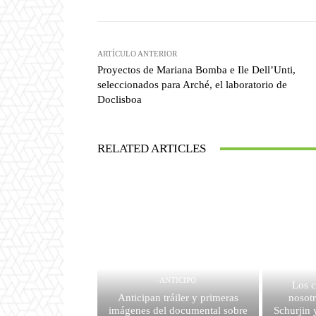
ARTÍCULO ANTERIOR
Proyectos de Mariana Bomba e Ile Dell’Unti,
seleccionados para Arché, el laboratorio de
Doclisboa
RELATED ARTICLES
-ANTICIPO
Los c
Anticipan tráiler y primeras
nosotr
imágenes del documental sobre
Schurjin 