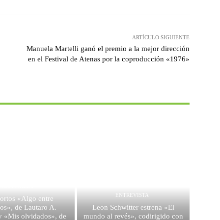
ARTÍCULO SIGUIENTE
Manuela Martelli ganó el premio a la mejor dirección
en el Festival de Atenas por la coproducción «1976»
FESTIVALES
ENTREVISTA
ortos «Algo entre
os», de Lautaro A.
Leon Schwitter estrena «El
y «Mis olvidados», de
mundo al revés», codirigido con