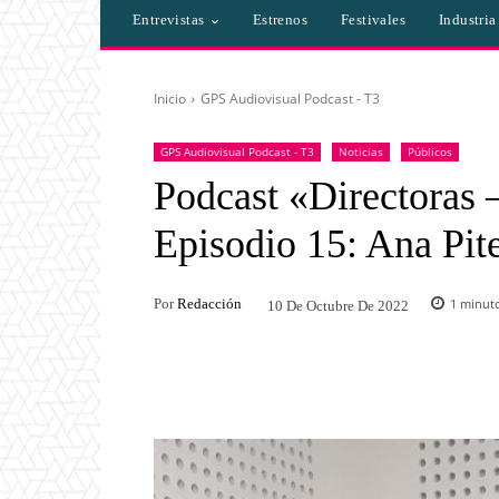
Entrevistas
Estrenos
Festivales
Industri
Inicio
GPS Audiovisual Podcast - T3
GPS Audiovisual Podcast - T3
Noticias
Públicos
Podcast «Directoras 
Episodio 15: Ana Pit
Por
Redacción
1
minuto
10 De Octubre De 2022
Facebook
Twitter