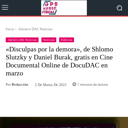
Inicio
-Género DAC Noticias
-Género DAC Noticias
Noticias
Públicos
«Disculpas por la demora», de Shlomo
Slutzky y Daniel Burak, gratis en Cine
Documental Online de DocuDAC en
marzo
Por
Redacción
1
minutos de lectura
2 De Marzo De 2021
Facebook
Twitter
WhatsApp