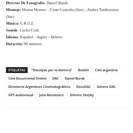
Director De Fotografía
: Daniel Burak
Montaje:
Marisa Montes – Cesar Custodio (Sae) – Andres Tambornino
(Sae)
Música:
G.R.U.Z.
Sonido
: Lucho Corti
Idioma
: Español – Inglés – Hebreo
Duración:
96 minutos
ETIQUETAS
"Disculpas por la demora"
Boletín
Cine argentino
Cine Documental Online
DAC
Daniel Burak
Directores Argentinos Cinematográficos
DocuDAC
Género DAC
GPS audiovisual
Julia Montesoro
Shlomo Slutzky
Facebook
Twitter
WhatsApp