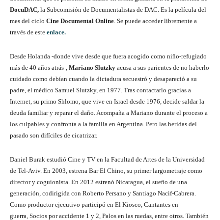
DocuDAC,
la Subcomisión de Documentalistas de DAC. Es la película del
mes del ciclo
Cine Documental Online
. Se puede acceder libremente a
través de este
enlace.
Desde Holanda -donde vive desde que fuera acogido como niño-refugiado
más de 40 años atrás-,
Mariano Slutzky
acusa a sus parientes de no haberlo
cuidado como debían cuando la dictadura secuestró y desapareció a su
padre, el médico Samuel Slutzky, en 1977. Tras contactarlo gracias a
Internet, su primo Shlomo, que vive en Israel desde 1976, decide saldar la
deuda familiar y reparar el daño. Acompaña a Mariano durante el proceso a
los culpables y confronta a la familia en Argentina. Pero las heridas del
pasado son difíciles de cicatrizar.
Daniel Burak
estudió Cine y TV en la Facultad de Artes de la Universidad
de Tel-Aviv. En 2003, estrena Bar El Chino, su primer largometraje como
director y coguionista. En 2012 estrenó Nicaragua, el sueño de una
generación, codirigida con Roberto Persano y Santiago Nacif-Cabrera.
Como productor ejecutivo participó en El Kiosco, Cantantes en
guerra, Socios por accidente 1 y 2, Palos en las ruedas, entre otros. También