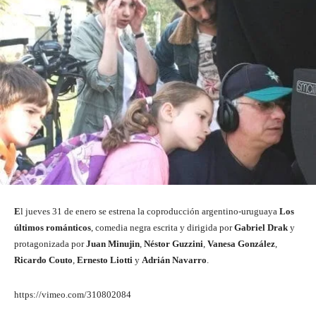
E
l jueves 31 de enero se estrena la coproducción argentino-uruguaya
Los
últimos románticos
, comedia negra escrita y dirigida por
Gabriel Drak
y
protagonizada por
Juan Minujin
,
Néstor Guzzini
,
Vanesa González
,
Ricardo Couto
,
Ernesto Liotti
y
Adrián Navarro
.
https://vimeo.com/310802084