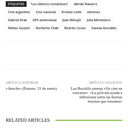
ETIQUETAS
"Los últimos románticos"
Adrián Navarro
Cine argentino
Cine nacional
Ernesto Liotti
estrenos
Gabriel Drak
GPS audiovisual
Juan Minujín
Julia Montesoro
Néstor Guzzini
Norberto Chab
Ricardo Couto
Vanesa González
Facebook
Twitter
WhatsApp
ARTÍCULO ANTERIOR
ARTÍCULO SIGUIENTE
«Anoche» (Estreno: 31 de enero)
Luz Ruciello estrena «Un cine en
concreto»: «La película ayuda a
reflexionar sobre las fuerzas
internas que tenemos»
RELATED ARTICLES