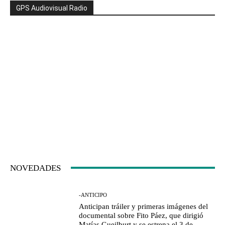
GPS Audiovisual Radio
NOVEDADES
-ANTICIPO
Anticipan tráiler y primeras imágenes del
documental sobre Fito Páez, que dirigió
Matías Gueilburt y se estrena el 3 de