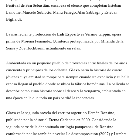
Festival de San Sebastián,
encabeza el elenco que completan Esteban
Lamothe, Marcelo Subiotto, Manu Fanego, Alan Sabbagh y Esteban
Bigliardi.
La más reciente producción de
Lali Espósito
es
Verano trippin,
ópera
prima de Morena Fernández Quinteros protagonizada por Miranda de la
Serna y Zoe Hochbaum, actualmente en salas.
Ambientada en un pequeño pueblo de provincias entre finales de los años
cincuenta y principios de los ochenta,
Glaxo
narra la historia de cuatro
jóvenes cuya amistad se rompe para siempre cuando un expolicía y su bella
esposa llegan al pueblo donde se ubica la fábrica homónima. La película se
describe como «una historia sobre el deseo y la venganza, ambientada en
una época en la que todo un país perdió la inocencia».
Glaxo es la segunda novela del escritor argentino Hernán Ronsino,
publicada por la editorial Eterna Cadencia en 2009.​ Considerada la
segunda parte de la denominada «trilogía pampeana» de Ronsino —
conformada por las también novelas La descomposición (2007) y Lumbre