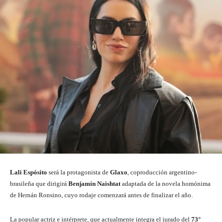
Lali Espósito
será la protagonista de
Glaxo
, coproducción argentino-
brasileña que dirigirá
Benjamín Naishtat
adaptada de la novela homónima
de Hernán Ronsino, cuyo rodaje comenzará antes de finalizar el año.
La popular actriz e intérprete, que actualmente integra el jurado del
73°