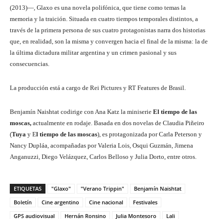
(2013)—, Glaxo es una novela polifónica, que tiene como temas la
memoria y la traición. Situada en cuatro tiempos temporales distintos, a
través de la primera persona de sus cuatro protagonistas narra dos historias
que, en realidad, son la misma y convergen hacia el final de la misma: la de
la última dictadura militar argentina y un crimen pasional y sus
consecuencias.
La producción está a cargo de Rei Pictures y RT Features de Brasil.
Benjamín Naishtat codirige con Ana Katz la miniserie
El tiempo de las
moscas,
actualmente en rodaje. Basada en dos novelas de Claudia Piñeiro
(
Tuya
y E
l tiempo de las moscas
), es protagonizada por Carla Peterson y
Nancy Dupláa, acompañadas por Valeria Lois, Osqui Guzmán, Jimena
Anganuzzi, Diego Velázquez, Carlos Belloso y Julia Dorto, entre otros.
ETIQUETAS
"Glaxo"
"Verano Trippin"
Benjamín Naishtat
Boletín
Cine argentino
Cine nacional
Festivales
GPS audiovisual
Hernán Ronsino
Julia Montesoro
Lali