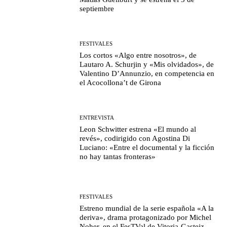
septiembre
FESTIVALES
Los cortos «Algo entre nosotros», de
Lautaro A. Schurjin y «Mis olvidados», de
Valentino D’Annunzio, en competencia en
el Acocollona’t de Girona
ENTREVISTA
Leon Schwitter estrena «El mundo al
revés», codirigido con Agostina Di
Luciano: «Entre el documental y la ficción
no hay tantas fronteras»
FESTIVALES
Estreno mundial de la serie española «A la
deriva», drama protagonizado por Michel
Noher, en el FesTVal de Vitoria-Gasteiz