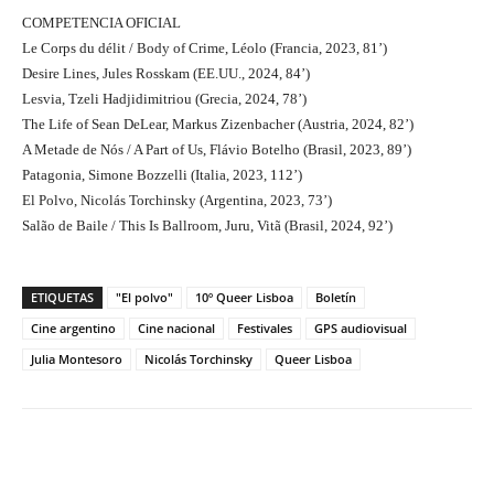
COMPETENCIA OFICIAL
Le Corps du délit / Body of Crime, Léolo (Francia, 2023, 81’)
Desire Lines, Jules Rosskam (EE.UU., 2024, 84’)
Lesvia, Tzeli Hadjidimitriou (Grecia, 2024, 78’)
The Life of Sean DeLear, Markus Zizenbacher (Austria, 2024, 82’)
A Metade de Nós / A Part of Us, Flávio Botelho (Brasil, 2023, 89’)
Patagonia, Simone Bozzelli (Italia, 2023, 112’)
El Polvo, Nicolás Torchinsky (Argentina, 2023, 73’)
Salão de Baile / This Is Ballroom, Juru, Vitã (Brasil, 2024, 92’)
ETIQUETAS
"El polvo"
10º Queer Lisboa
Boletín
Cine argentino
Cine nacional
Festivales
GPS audiovisual
Julia Montesoro
Nicolás Torchinsky
Queer Lisboa
Facebook
Twitter
WhatsApp