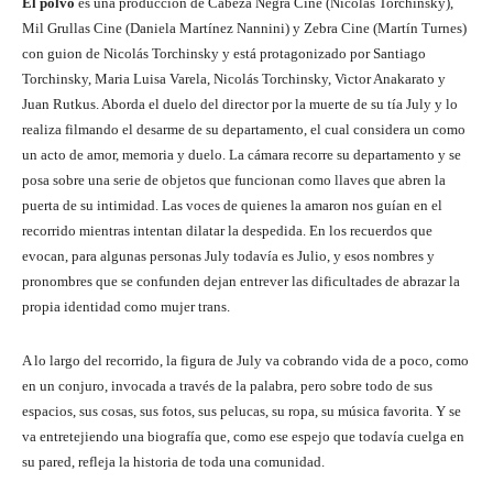
El polvo
es una producción de Cabeza Negra Cine (Nicolás Torchinsky),
Mil Grullas Cine (Daniela Martínez Nannini) y Zebra Cine (Martín Turnes)
con guion de Nicolás Torchinsky y está protagonizado por Santiago
Torchinsky, Maria Luisa Varela, Nicolás Torchinsky, Victor Anakarato y
Juan Rutkus. Aborda el duelo del director por la muerte de su tía July y lo
realiza filmando el desarme de su departamento, el cual considera un como
un acto de amor, memoria y duelo. La cámara recorre su departamento y se
posa sobre una serie de objetos que funcionan como llaves que abren la
puerta de su intimidad. Las voces de quienes la amaron nos guían en el
recorrido mientras intentan dilatar la despedida. En los recuerdos que
evocan, para algunas personas July todavía es Julio, y esos nombres y
pronombres que se confunden dejan entrever las dificultades de abrazar la
propia identidad como mujer trans.
A lo largo del recorrido, la figura de July va cobrando vida de a poco, como
en un conjuro, invocada a través de la palabra, pero sobre todo de sus
espacios, sus cosas, sus fotos, sus pelucas, su ropa, su música favorita. Y se
va entretejiendo una biografía que, como ese espejo que todavía cuelga en
su pared, refleja la historia de toda una comunidad.