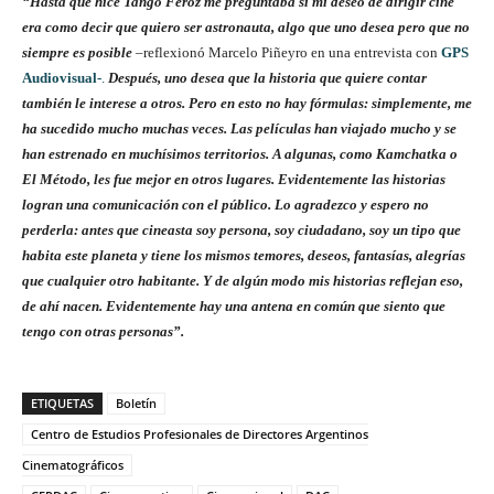
“Hasta que hice
Tango Feroz
me preguntaba si mi deseo de dirigir cine
era como decir que quiero ser astronauta, algo que uno desea pero que no
siempre es posible
–reflexionó Marcelo Piñeyro en una entrevista con
GPS
Audiovisual-
.
Después, uno desea que la historia que quiere contar
también le interese a otros. Pero en esto no hay fórmulas: simplemente, me
ha sucedido mucho muchas veces. Las películas han viajado mucho y se
han estrenado en muchísimos territorios. A algunas, como
Kamchatka
o
El Método,
les fue mejor en otros lugares. Evidentemente las historias
logran una comunicación con el público. Lo agradezco y espero no
perderla: antes que cineasta soy persona, soy ciudadano, soy un tipo que
habita este planeta y tiene los mismos temores, deseos, fantasías, alegrías
que cualquier otro habitante. Y de algún modo mis historias reflejan eso,
de ahí nacen. Evidentemente hay una antena en común que siento que
tengo con otras personas”.
ETIQUETAS
Boletín
Centro de Estudios Profesionales de Directores Argentinos
Cinematográficos