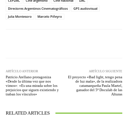
CEPDAC
Cine argentino
Cine nacional
DAC
Directores Argentinos Cinematográficos
GPS audiovisual
Julia Montesoro
Marcelo Piñeyro
Facebook
Twitter
WhatsApp
ARTÍCULO ANTERIOR
ARTÍCULO SIGUIENTE
Patricio Arellano protagoniza
El proyecto «Bad light, tengo pena
«Desde la última vez que nos
de luz mala», de la realizadora
vimos»: «Es una mirada sobre los
catamarqueña Paula Martel,
prejuicios que siguen existiendo y
ganador del 5º Doculab de las
traban los vínculos»
Alturas
RELATED ARTICLES