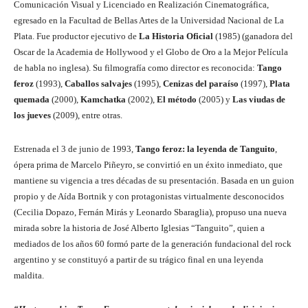
Comunicación Visual y Licenciado en Realización Cinematográfica,
egresado en la Facultad de Bellas Artes de la Universidad Nacional de La
Plata. Fue productor ejecutivo de
La Historia Oficial
(1985) (ganadora del
Oscar de la Academia de Hollywood y el Globo de Oro a la Mejor Película
de habla no inglesa). Su filmografía como director es reconocida:
Tango
feroz
(1993),
Caballos salvajes
(1995),
Cenizas del paraíso
(1997),
Plata
quemada
(2000),
Kamchatka
(2002),
El método
(2005) y
Las viudas de
los jueves
(2009), entre otras.
Estrenada el 3 de junio de 1993,
Tango feroz: la leyenda de Tanguito
,
ópera prima de Marcelo Piñeyro, se convirtió en un éxito inmediato, que
mantiene su vigencia a tres décadas de su presentación. Basada en un guion
propio y de Aída Bortnik y con protagonistas virtualmente desconocidos
(Cecilia Dopazo, Fernán Mirás y Leonardo Sbaraglia), propuso una nueva
mirada sobre la historia de José Alberto Iglesias “Tanguito”, quien a
mediados de los años 60 formó parte de la generación fundacional del rock
argentino y se constituyó a partir de su trágico final en una leyenda
maldita.