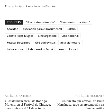
Foto principal: Una cierta civilización
ETIQUETAS
"Una cierta civilización"
"Una sombra oscilante"
Apórdoc
Asociación para el Documental
Boletín
Celeste Rojas Mugica
Cine argentino
Cine nacional
Festival DocLisboa
GPS audiovisual
Julia Montesoro
Laboratorios
Laboratorios Arché
Leandro Listorti
Facebook
Twitter
WhatsApp
ARTÍCULO ANTERIOR
ARTÍCULO SIGUIENTE
«Los delincuentes», de Rodrigo
«El viento que arrasa», de Paula
Moreno, en el Festival de Chicago,
Hernández, tuvo su presentación en
que comienza el 11 de octubre
San Sebastián