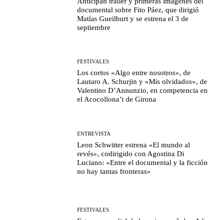
Anticipan tráiler y primeras imágenes del
documental sobre Fito Páez, que dirigió
Matías Gueilburt y se estrena el 3 de
septiembre
FESTIVALES
Los cortos «Algo entre nosotros», de
Lautaro A. Schurjin y «Mis olvidados», de
Valentino D’Annunzio, en competencia en
el Acocollona’t de Girona
ENTREVISTA
Leon Schwitter estrena «El mundo al
revés», codirigido con Agostina Di
Luciano: «Entre el documental y la ficción
no hay tantas fronteras»
FESTIVALES