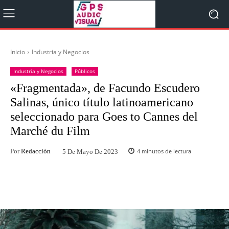
Inicio
Industria y Negocios
Industria y Negocios
Públicos
«Fragmentada», de Facundo Escudero
Salinas, único título latinoamericano
seleccionado para Goes to Cannes del
Marché du Film
Por
Redacción
4
minutos de lectura
5 De Mayo De 2023
Facebook
Twitter
WhatsApp