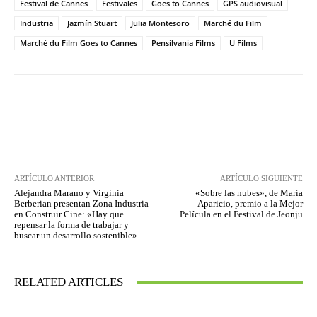
Festival de Cannes
Festivales
Goes to Cannes
GPS audiovisual
Industria
Jazmín Stuart
Julia Montesoro
Marché du Film
Marché du Film Goes to Cannes
Pensilvania Films
U Films
Facebook
Twitter
WhatsApp
ARTÍCULO ANTERIOR
ARTÍCULO SIGUIENTE
Alejandra Marano y Virginia
«Sobre las nubes», de María
Berberian presentan Zona Industria
Aparicio, premio a la Mejor
en Construir Cine: «Hay que
Película en el Festival de Jeonju
repensar la forma de trabajar y
buscar un desarrollo sostenible»
RELATED ARTICLES