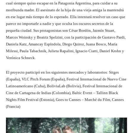
cual siempre quiso escapar en la Patagonia Argentina, para cuidar a su
moribunda madre. El asesinato de la hija de una vieja amiga la mantendrá
en ese lugar más tiempo de lo esperado. Ella intentará resolver un caso que
parece no importarle a nadie y que oculta los oscuros secretos de la
pequeña ciudad. Sus protagonistas son César Bordón, Jazmín Stuart,
Marcos Woinsky y Beatriz Spelzini, con la participación de Gustavo Pardi,
Daniela Katz, Amancay Espíndola, Diego Quiroz, Juana Bosco, María
Milessi, Paula Tabachnik, Julieta Rapalini, Ignacio Ciatti, Daniel Krohn y
Verónica Schneck.
El proyecto participó en los siguientes mercados y laboratorios: Sitges
(España), VLC Pitch Forum (España), Festival Internacional de Nuevo Cine
Latinoamericano (Cuba), BoliviaLab (Bolivia), Festival Internacional de
Cine de Cartagena de Indias (Colombia), Baltic Event – Tallinn Black
Nights Film Festival (Estonia), Goes to Cannes – Marché du Film, Cannes
(Francia)