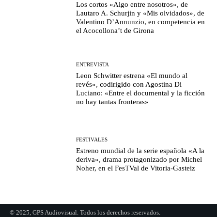
Los cortos «Algo entre nosotros», de
Lautaro A. Schurjin y «Mis olvidados», de
Valentino D’Annunzio, en competencia en
el Acocollona’t de Girona
ENTREVISTA
Leon Schwitter estrena «El mundo al
revés», codirigido con Agostina Di
Luciano: «Entre el documental y la ficción
no hay tantas fronteras»
FESTIVALES
Estreno mundial de la serie española «A la
deriva», drama protagonizado por Michel
Noher, en el FesTVal de Vitoria-Gasteiz
© 2025, GPS Audiovisual. Todos los derechos reservados.