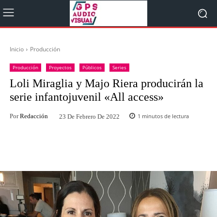
Inicio
Producción
Producción
Proyectos
Públicos
Series
Loli Miraglia y Majo Riera producirán la
serie infantojuvenil «All access»
Por
Redacción
1
minutos de lectura
23 De Febrero De 2022
Facebook
Twitter
WhatsApp