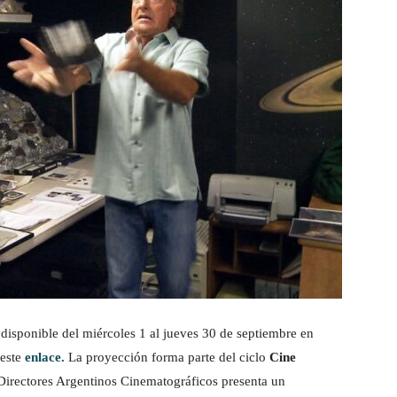
 disponible del miércoles 1 al jueves 30 de septiembre en
 este
enlace.
La proyección forma parte del ciclo
Cine
Directores Argentinos Cinematográficos presenta un