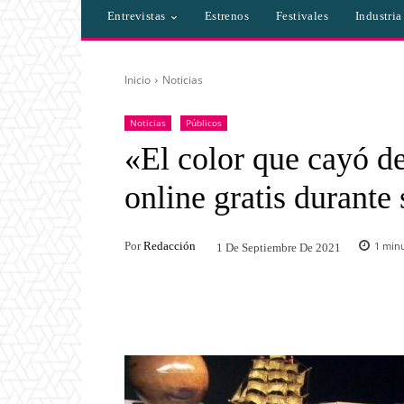
Entrevistas
Estrenos
Festivales
Industri
Inicio
Noticias
Noticias
Públicos
«El color que cayó de
online gratis duran
Por
Redacción
1
minu
1 De Septiembre De 2021
Facebook
Twitter