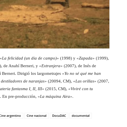
«La felicidad (un dia de campo)»
(1998) y
«Zapada»
(1999),
, de Anahí Berneri, y
«Extranjera»
(2007), de Inés de
 Berneri. Dirigió los largometrajes
«Yo no sé qué me han
 destiladores de naranjas»
(20094, CM),
«Las orillas»
(2007,
teria fantasma I, II, III»
(2015, CM),
«Viviré con tu
. En pre-producción,
«La máquina Aira»
.
Cine argentino
Cine nacional
DocuDAC
documental