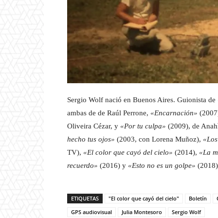
Sergio Wolf nació en Buenos Aires. Guionista de
ambas de de Raúl Perrone,
«Encarnación»
(2007)
Oliveira Cézar, y
«Por tu culpa»
(2009), de Anahì
hecho tus ojos»
(2003, con Lorena Muñoz),
«Los
TV),
«El color que cayó del cielo»
(2014),
«La ma
recuerdo»
(2016) y
«Esto no es un golpe»
(2018)
ETIQUETAS
"El color que cayó del cielo"
Boletín
GPS audiovisual
Julia Montesoro
Sergio Wolf