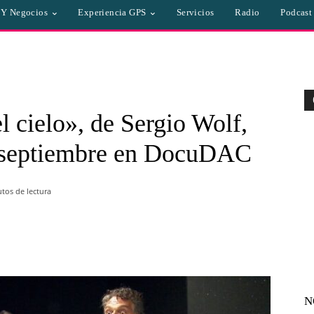
a Y Negocios
Experiencia GPS
Servicios
Radio
Podcast
l cielo», de Sergio Wolf,
te septiembre en DocuDAC
tos de lectura
WhatsApp
Linkedin
Email
N