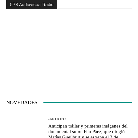
GPS Audiovisual Radio
NOVEDADES
-ANTICIPO
Anticipan tráiler y primeras imágenes del
documental sobre Fito Páez, que dirigió
Matías Gueilburt y se estrena el 3 de