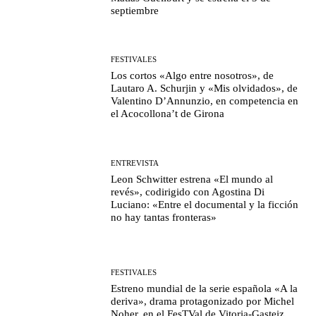
septiembre
FESTIVALES
Los cortos «Algo entre nosotros», de
Lautaro A. Schurjin y «Mis olvidados», de
Valentino D’Annunzio, en competencia en
el Acocollona’t de Girona
ENTREVISTA
Leon Schwitter estrena «El mundo al
revés», codirigido con Agostina Di
Luciano: «Entre el documental y la ficción
no hay tantas fronteras»
FESTIVALES
Estreno mundial de la serie española «A la
deriva», drama protagonizado por Michel
Noher, en el FesTVal de Vitoria-Gasteiz