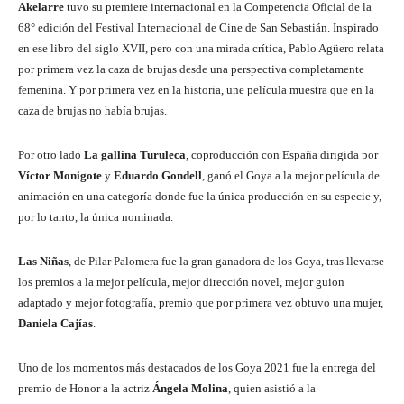
Akelarre
tuvo su premiere internacional en la Competencia Oficial de la
68° edición del Festival Internacional de Cine de San Sebastián. Inspirado
en ese libro del siglo XVII, pero con una mirada crítica, Pablo Agüero relata
por primera vez la caza de brujas desde una perspectiva completamente
femenina. Y por primera vez en la historia, une película muestra que en la
caza de brujas no había brujas.
Por otro lado
La gallina Turuleca
, coproducción con España dirigida por
Víctor Monigote
y
Eduardo Gondell
, ganó el Goya a la mejor película de
animación en una categoría donde fue la única producción en su especie y,
por lo tanto, la única nominada.
Las Niñas
, de Pilar Palomera fue la gran ganadora de los Goya, tras llevarse
los premios a la mejor película, mejor dirección novel, mejor guion
adaptado y mejor fotografía, premio que por primera vez obtuvo una mujer,
Daniela Cajías
.
Uno de los momentos más destacados de los Goya 2021 fue la entrega del
premio de Honor a la actriz
Ángela Molina
, quien asistió a la