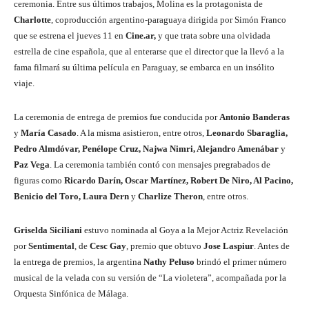
ceremonia. Entre sus últimos trabajos, Molina es la protagonista de
Charlotte
, coproducción argentino-paraguaya dirigida por Simón Franco
que se estrena el jueves 11 en
Cine.ar,
y que trata sobre una olvidada
estrella de cine española, que al enterarse que el director que la llevó a la
fama filmará su última película en Paraguay, se embarca en un insólito
viaje.
La ceremonia de entrega de premios fue conducida por
Antonio Banderas
y
María Casado
. A la misma asistieron, entre otros,
Leonardo Sbaraglia,
Pedro Almdóvar, Penélope Cruz, Najwa Nimri, Alejandro Amenábar
y
Paz Vega
. La ceremonia también contó con mensajes pregrabados de
figuras como
Ricardo Darín, Oscar Martínez, Robert De Niro, Al Pacino,
Benicio del Toro, Laura Dern
y
Charlize Theron
, entre otros.
Griselda Siciliani
estuvo nominada al Goya a la Mejor Actriz Revelación
por
Sentimental
, de
Cesc Gay
, premio que obtuvo
Jose Laspiur
. Antes de
la entrega de premios, la argentina
Nathy Peluso
brindó el primer número
musical de la velada con su versión de “La violetera”, acompañada por la
Orquesta Sinfónica de Málaga.