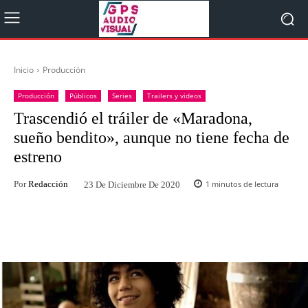
Inicio
Producción
Producción
Públicos
Series
Trailers y videos
Trascendió el tráiler de «Maradona,
sueño bendito», aunque no tiene fecha de
estreno
Por
Redacción
1
minutos de lectura
23 De Diciembre De 2020
Facebook
Twitter
WhatsApp