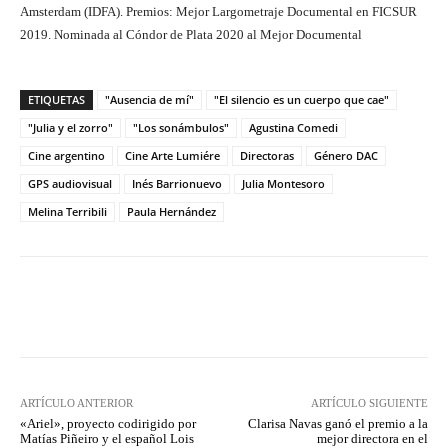
Amsterdam (IDFA). Premios: Mejor Largometraje Documental en FICSUR
2019. Nominada al Cóndor de Plata 2020 al Mejor Documental
ETIQUETAS
"Ausencia de mí"
"El silencio es un cuerpo que cae"
"Julia y el zorro"
"Los sonámbulos"
Agustina Comedi
Cine argentino
Cine Arte Lumiére
Directoras
Género DAC
GPS audiovisual
Inés Barrionuevo
Julia Montesoro
Melina Terribili
Paula Hernández
Facebook
Twitter
WhatsApp
ARTÍCULO ANTERIOR
ARTÍCULO SIGUIENTE
«Ariel», proyecto codirigido por
Clarisa Navas ganó el premio a la
Matías Piñeiro y el español Lois
mejor directora en el