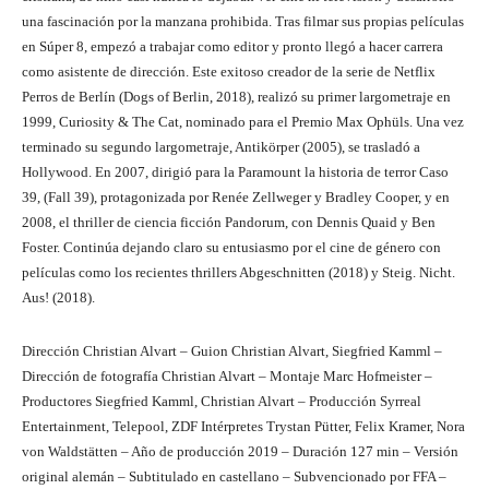
una fascinación por la manzana prohibida. Tras filmar sus propias películas
en Súper 8, empezó a trabajar como editor y pronto llegó a hacer carrera
como asistente de dirección. Este exitoso creador de la serie de Netflix
Perros de Berlín (Dogs of Berlin, 2018), realizó su primer largometraje en
1999, Curiosity & The Cat, nominado para el Premio Max Ophüls. Una vez
terminado su segundo largometraje, Antikörper (2005), se trasladó a
Hollywood. En 2007, dirigió para la Paramount la historia de terror Caso
39, (Fall 39), protagonizada por Renée Zellweger y Bradley Cooper, y en
2008, el thriller de ciencia ficción Pandorum, con Dennis Quaid y Ben
Foster. Continúa dejando claro su entusiasmo por el cine de género con
películas como los recientes thrillers Abgeschnitten (2018) y Steig. Nicht.
Aus! (2018).
Dirección Christian Alvart – Guion Christian Alvart, Siegfried Kamml –
Dirección de fotografía Christian Alvart – Montaje Marc Hofmeister –
Productores Siegfried Kamml, Christian Alvart – Producción Syrreal
Entertainment, Telepool, ZDF Intérpretes Trystan Pütter, Felix Kramer, Nora
von Waldstätten – Año de producción 2019 – Duración 127 min – Versión
original alemán – Subtitulado en castellano – Subvencionado por FFA –