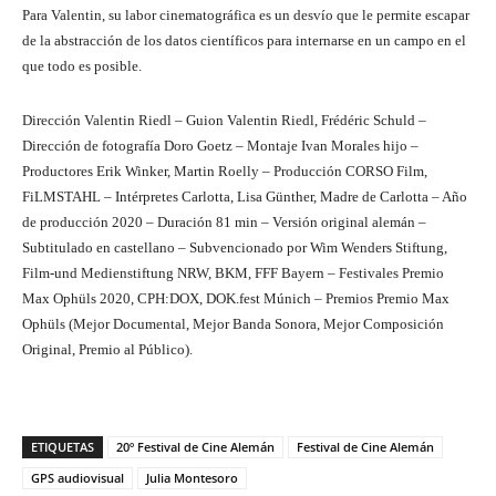
Para Valentin, su labor cinematográfica es un desvío que le permite escapar
de la abstracción de los datos científicos para internarse en un campo en el
que todo es posible.
Dirección Valentin Riedl – Guion Valentin Riedl, Frédéric Schuld –
Dirección de fotografía Doro Goetz – Montaje Ivan Morales hijo –
Productores Erik Winker, Martin Roelly – Producción CORSO Film,
FiLMSTAHL – Intérpretes Carlotta, Lisa Günther, Madre de Carlotta – Año
de producción 2020 – Duración 81 min – Versión original alemán –
Subtitulado en castellano – Subvencionado por Wim Wenders Stiftung,
Film-und Medienstiftung NRW, BKM, FFF Bayern – Festivales Premio
Max Ophüls 2020, CPH:DOX, DOK.fest Múnich – Premios Premio Max
Ophüls (Mejor Documental, Mejor Banda Sonora, Mejor Composición
Original, Premio al Público).
ETIQUETAS
20º Festival de Cine Alemán
Festival de Cine Alemán
GPS audiovisual
Julia Montesoro