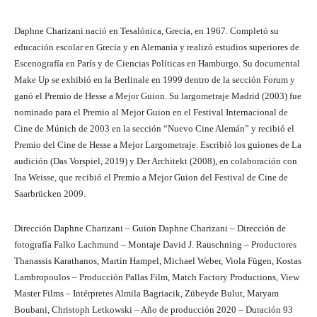
Daphne Charizani nació en Tesalónica, Grecia, en 1967. Completó su
educación escolar en Grecia y en Alemania y realizó estudios superiores de
Escenografía en París y de Ciencias Políticas en Hamburgo. Su documental
Make Up se exhibió en la Berlinale en 1999 dentro de la sección Forum y
ganó el Premio de Hesse a Mejor Guion. Su largometraje Madrid (2003) fue
nominado para el Premio al Mejor Guion en el Festival Internacional de
Cine de Múnich de 2003 en la sección “Nuevo Cine Alemán” y recibió el
Premio del Cine de Hesse a Mejor Largometraje. Escribió los guiones de La
audición (Das Vorspiel, 2019) y Der Architekt (2008), en colaboración con
Ina Weisse, que recibió el Premio a Mejor Guion del Festival de Cine de
Saarbrücken 2009.
Dirección Daphne Charizani – Guion Daphne Charizani – Dirección de
fotografía Falko Lachmund – Montaje David J. Rauschning – Productores
Thanassis Karathanos, Martin Hampel, Michael Weber, Viola Fügen, Kostas
Lambropoulos – Producción Pallas Film, Match Factory Productions, View
Master Films – Intérpretes Almila Bagriacik, Zübeyde Bulut, Maryam
Boubani, Christoph Letkowski – Año de producción 2020 – Duración 93