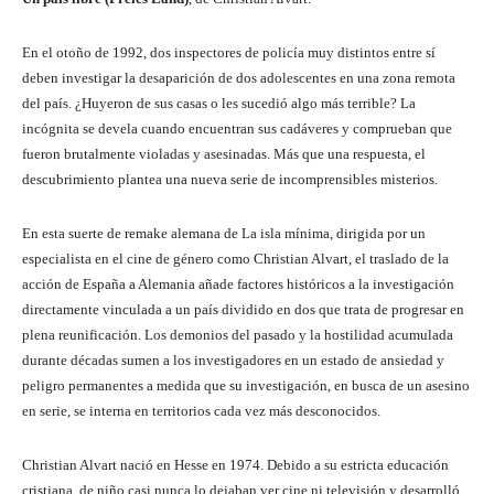
En el otoño de 1992, dos inspectores de policía muy distintos entre sí
deben investigar la desaparición de dos adolescentes en una zona remota
del país. ¿Huyeron de sus casas o les sucedió algo más terrible? La
incógnita se devela cuando encuentran sus cadáveres y comprueban que
fueron brutalmente violadas y asesinadas. Más que una respuesta, el
descubrimiento plantea una nueva serie de incomprensibles misterios.
En esta suerte de remake alemana de La isla mínima, dirigida por un
especialista en el cine de género como Christian Alvart, el traslado de la
acción de España a Alemania añade factores históricos a la investigación
directamente vinculada a un país dividido en dos que trata de progresar en
plena reunificación. Los demonios del pasado y la hostilidad acumulada
durante décadas sumen a los investigadores en un estado de ansiedad y
peligro permanentes a medida que su investigación, en busca de un asesino
en serie, se interna en territorios cada vez más desconocidos.
Christian Alvart nació en Hesse en 1974. Debido a su estricta educación
cristiana, de niño casi nunca lo dejaban ver cine ni televisión y desarrolló