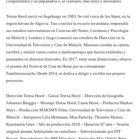
comprendidos y acompañados o, al contrario, más solos y miserables.
Teresa Hoerl nació en Augsburgo en 1983. Se crió cerca de los Alpes, en la
región bávara de Algovia. Tras concluir la escuela secundaria, emprendió
sus estudios universitarios en Ciencias del Teatro, Literatura y Psicología
en Múnich y Londres y luego comenzó sus estudios de Dirección en la
Universidad de Televisión y Cine de Múnich. Mientras cursaba su carrera,
escribió y realizó varios cortos y mediometrajes que fueron exhibidos y
premiados en distintos festivales. En 2017, entre otras distinciones, obtuvo
el premio del Festival de Cine de Hesse por su cortometraje
Familienzuwachs. Desde 2014, se dedica a dirigir y escribir sus propios
proyectos.
Dirección Teresa Hoerl – Guion Teresa Hoerl – Dirección de fotografía
Johannes Brugger – Montaje Teresa Hoerl, Laura Heine – Productor Markus
Mayr – Producción MÄKSMY Films, Universidad de Televisión y Cine de
Múnich – Intérpretes Lilia Herrmann, Mira Partecke, Thorsten Merten,
Konstantin Gries – Año de producción 2019 – Duración 87 min – Versión
original alemán Subtitulado en castellano – Subvencionado por FFF
Bayern, Freundeskreis der HFF München – Festivales Max Ophüls Preis