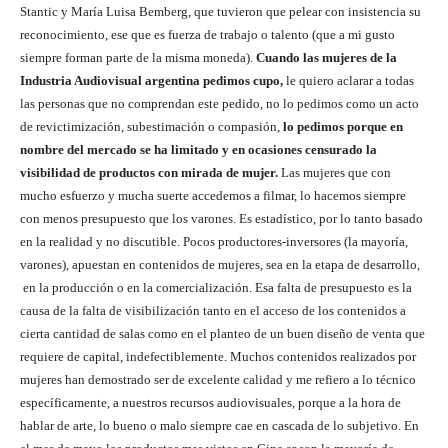
Stantic y María Luisa Bemberg, que tuvieron que pelear con insistencia su
reconocimiento, ese que es fuerza de trabajo o talento (que a mi gusto
siempre forman parte de la misma moneda).
Cuando las mujeres de la
Industria Audiovisual argentina pedimos cupo,
le quiero aclarar a todas
las personas que no comprendan este pedido, no lo pedimos como un acto
de revictimización, subestimación o compasión,
lo pedimos porque en
nombre del mercado se ha limitado y en ocasiones censurado la
visibilidad de productos con mirada de mujer.
Las mujeres que con
mucho esfuerzo y mucha suerte accedemos a filmar, lo hacemos siempre
con menos presupuesto que los varones. Es estadístico, por lo tanto basado
en la realidad y no discutible. Pocos productores-inversores (la mayoría,
varones), apuestan en contenidos de mujeres, sea en la etapa de desarrollo,
en la producción o en la comercialización. Esa falta de presupuesto es la
causa de la falta de visibilización tanto en el acceso de los contenidos a
cierta cantidad de salas como en el planteo de un buen diseño de venta que
requiere de capital, indefectiblemente. Muchos contenidos realizados por
mujeres han demostrado ser de excelente calidad y me refiero a lo técnico
específicamente, a nuestros recursos audiovisuales, porque a la hora de
hablar de arte, lo bueno o malo siempre cae en cascada de lo subjetivo. En