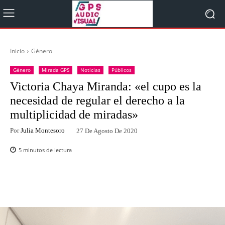
Inicio
Género
Género
Mirada GPS
Noticias
Públicos
Victoria Chaya Miranda: «el cupo es la
necesidad de regular el derecho a la
multiplicidad de miradas»
Por
Julia Montesoro
27 De Agosto De 2020
5
minutos de lectura
Facebook
Twitter
WhatsApp