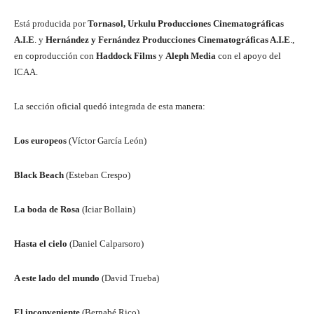
Está producida por
Tornasol, Urkulu Producciones Cinematográficas
A.I.E
. y
Hernández y Fernández Producciones Cinematográficas A.I.E
.,
en coproducción con
Haddock Films
y
Aleph Media
con el apoyo del
ICAA.
La sección oficial quedó integrada de esta manera:
Los europeos
(Víctor García León)
Black Beach
(Esteban Crespo)
La boda de Rosa
(Iciar Bollain)
Hasta el cielo
(Daniel Calparsoro)
A este lado del mundo
(David Trueba)
El inconveniente
(Bernabé Rico)