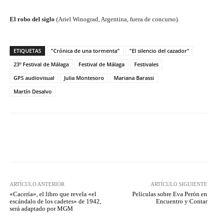
El robo del siglo
(Ariel Winograd, Argentina, fuera de concurso).
ETIQUETAS
"Crónica de una tormenta"
"El silencio del cazador"
23º Festival de Málaga
Festival de Málaga
Festivales
GPS audiovisual
Julia Montesoro
Mariana Barassi
Martín Desalvo
Facebook
Twitter
WhatsApp
ARTÍCULO ANTERIOR
ARTÍCULO SIGUIENTE
«Cacería», el libro que revela «el
Películas sobre Eva Perón en
escándalo de los cadetes» de 1942,
Encuentro y Contar
será adaptado por MGM