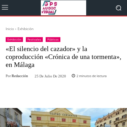
Inicio
Exhibición
Exhibición
Festivales
Públicos
«El silencio del cazador» y la
coproducción «Crónica de una tormenta»,
en Málaga
Por
Redacción
2
minutos de lectura
25 De Julio De 2020
Facebook
Twitter
WhatsApp