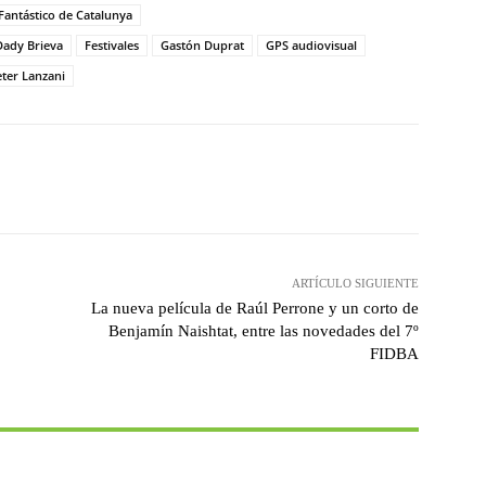
 Fantástico de Catalunya
Dady Brieva
Festivales
Gastón Duprat
GPS audiovisual
ter Lanzani
witter
WhatsApp
Linkedin
Email
ARTÍCULO SIGUIENTE
La nueva película de Raúl Perrone y un corto de
Benjamín Naishtat, entre las novedades del 7º
FIDBA