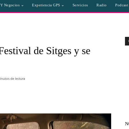
a Y Negocios
Experiencia GPS
Servicios
Radio
Podcast
estival de Sitges y se
nutos de lectura
WhatsApp
Linkedin
Email
N