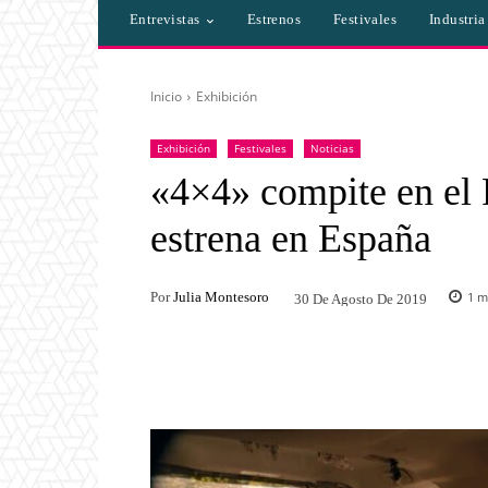
Entrevistas
Estrenos
Festivales
Industri
Inicio
Exhibición
Exhibición
Festivales
Noticias
«4×4» compite en el F
estrena en España
Por
Julia Montesoro
1
mi
30 De Agosto De 2019
Facebook
Twitter