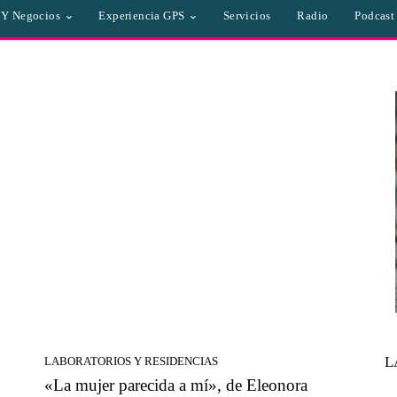
a Y Negocios
Experiencia GPS
Servicios
Radio
Podcast
L
LABORATORIOS Y RESIDENCIAS
«La mujer parecida a mí», de Eleonora