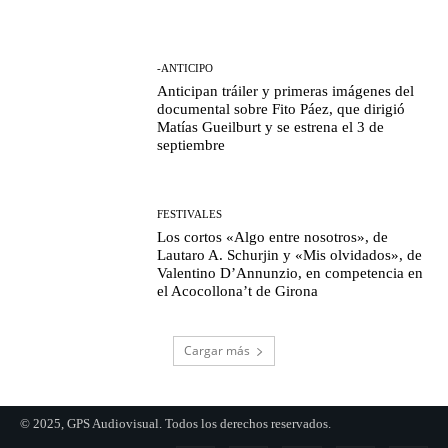
-ANTICIPO
Anticipan tráiler y primeras imágenes del
documental sobre Fito Páez, que dirigió
Matías Gueilburt y se estrena el 3 de
septiembre
FESTIVALES
Los cortos «Algo entre nosotros», de
Lautaro A. Schurjin y «Mis olvidados», de
Valentino D’Annunzio, en competencia en
el Acocollona’t de Girona
Cargar más
© 2025, GPS Audiovisual. Todos los derechos reservados.