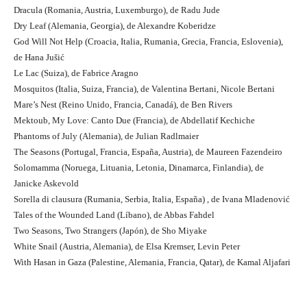
Dracula (Romania, Austria, Luxemburgo), de Radu Jude
Dry Leaf (Alemania, Georgia), de Alexandre Koberidze
God Will Not Help (Croacia, Italia, Rumania, Grecia, Francia, Eslovenia),
de Hana Jušić
Le Lac (Suiza), de Fabrice Aragno
Mosquitos (Italia, Suiza, Francia), de Valentina Bertani, Nicole Bertani
Mare’s Nest (Reino Unido, Francia, Canadá), de Ben Rivers
Mektoub, My Love: Canto Due (Francia), de Abdellatif Kechiche
Phantoms of July (Alemania), de Julian Radlmaier
The Seasons (Portugal, Francia, España, Austria), de Maureen Fazendeiro
Solomamma (Noruega, Lituania, Letonia, Dinamarca, Finlandia), de
Janicke Askevold
Sorella di clausura (Rumania, Serbia, Italia, España) , de Ivana Mladenović
Tales of the Wounded Land (Líbano), de Abbas Fahdel
Two Seasons, Two Strangers (Japón), de Sho Miyake
White Snail (Austria, Alemania), de Elsa Kremser, Levin Peter
With Hasan in Gaza (Palestine, Alemania, Francia, Qatar), de Kamal Aljafari