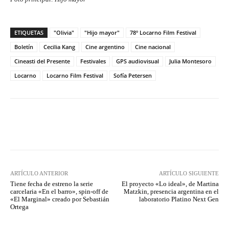
ETIQUETAS
"Olivia"
"Hijo mayor"
78º Locarno Film Festival
Boletín
Cecilia Kang
Cine argentino
Cine nacional
Cineasti del Presente
Festivales
GPS audiovisual
Julia Montesoro
Locarno
Locarno Film Festival
Sofía Petersen
Facebook
Twitter
WhatsApp
ARTÍCULO ANTERIOR
ARTÍCULO SIGUIENTE
Tiene fecha de estreno la serie
El proyecto «Lo ideal», de Martina
carcelaria «En el barro», spin-off de
Matzkin, presencia argentina en el
«El Marginal» creado por Sebastián
laboratorio Platino Next Gen
Ortega