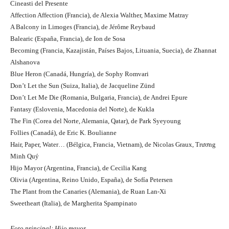
Cineasti del Presente
Affection Affection (Francia), de Alexia Walther, Maxime Matray
A Balcony in Limoges (Francia), de Jérôme Reybaud
Balearic (España, Francia), de Ion de Sosa
Becoming (Francia, Kazajistán, Países Bajos, Lituania, Suecia), de Zhannat
Alshanova
Blue Heron (Canadá, Hungría), de Sophy Romvari
Don’t Let the Sun (Suiza, Italia), de Jacqueline Zünd
Don’t Let Me Die (Romania, Bulgaria, Francia), de Andrei Epure
Fantasy (Eslovenia, Macedonia del Norte), de Kukla
The Fin (Corea del Norte, Alemania, Qatar), de Park Syeyoung
Follies (Canadá), de Eric K. Boulianne
Hair, Paper, Water… (Bélgica, Francia, Vietnam), de Nicolas Graux, Trương
Minh Quý
Hijo Mayor (Argentina, Francia), de Cecilia Kang
Olivia (Argentina, Reino Unido, España), de Sofía Petersen
The Plant from the Canaries (Alemania), de Ruan Lan-Xi
Sweetheart (Italia), de Margherita Spampinato
Foto principal: Hijo mayor