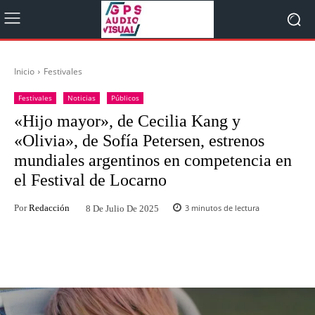
Inicio
Festivales
Festivales
Noticias
Públicos
«Hijo mayor», de Cecilia Kang y
«Olivia», de Sofía Petersen, estrenos
mundiales argentinos en competencia en
el Festival de Locarno
Por
Redacción
3
minutos de lectura
8 De Julio De 2025
Facebook
Twitter
WhatsApp