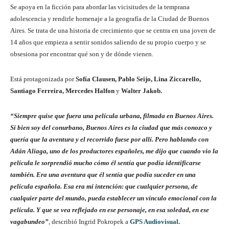
Se apoya en la ficción para abordar las vicisitudes de la temprana
adolescencia y rendirle homenaje a la geografía de la Ciudad de Buenos
Aires. Se trata de una historia de crecimiento que se centra en una joven de
14 años que empieza a sentir sonidos saliendo de su propio cuerpo y se
obsesiona por encontrar qué son y de dónde vienen.
Está protagonizada por
Sofía Clausen, Pablo Seijo, Lina Ziccarello,
Santiago Ferreira, Mercedes Halfon
y
Walter Jakob.
“Siempre quise que fuera una película urbana, filmada en Buenos Aires.
Si bien soy del conurbano, Buenos Aires es la ciudad que más conozco y
quería que la aventura y el recorrido fuese por allí. Pero hablando con
Adán Aliaga, uno de los productores españoles, me dijo que cuando vio la
película le sorprendió mucho cómo él sentía que podía identificarse
también. Era una aventura que él sentía que podía suceder en una
película española. Esa era mi intención: que cualquier persona, de
cualquier parte del mundo, pueda establecer un vínculo emocional con la
película. Y que se vea reflejado en ese personaje, en esa soledad, en ese
vagabundeo”
, describió Ingrid Pokropek a
GPS Audiovisual
.