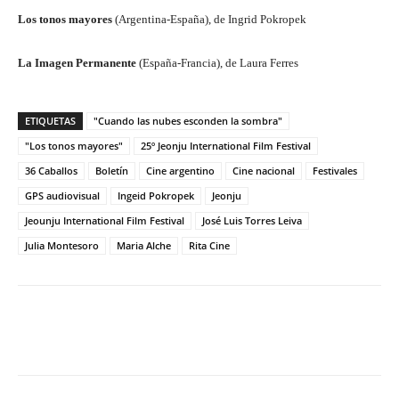
Los tonos mayores
(Argentina-España), de Ingrid Pokropek
La Imagen Permanente
(España-Francia), de Laura Ferres
ETIQUETAS
"Cuando las nubes esconden la sombra"
"Los tonos mayores"
25º Jeonju International Film Festival
36 Caballos
Boletín
Cine argentino
Cine nacional
Festivales
GPS audiovisual
Ingeid Pokropek
Jeonju
Jeounju International Film Festival
José Luis Torres Leiva
Julia Montesoro
Maria Alche
Rita Cine
Facebook
Twitter
WhatsApp