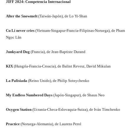
JIFF 2024: Competencia Internacional
After the Snowmelt
(Taiwán-Japón), de Lo Yi-Shan
Cu Li never cries
(Vietnam-Singapur-Francia-Filipinas-Noruega), de Pham
Ngọc Lân
Junkyard Dog
(Francia), de Jean-Baptiste Durand
KIX
(Hungría-Francia-Croacia), de Balint Revesz, David Mikulan
La Palisiada
(Reino Unido), de Philip Sotnychenko
My Endless Numbered Days
(Japón-Singapur), de Shaun Neo
Oxygen Station
(Ucrania-Checa-Eslovaquia-Suiza), de Iván Tímchenko
Practice
(Noruega-Alemania), de Laurens Perol