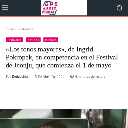
Inicio
Festivales
Festivales
Noticias
Públicos
«Los tonos mayores», de Ingrid
Pokropek, en competencia en el Festival
de Jeonju, que comienza el 1 de mayo
Por
Redacción
4
minutos de lectura
5 De Abril De 2024
Facebook
Twitter
WhatsApp