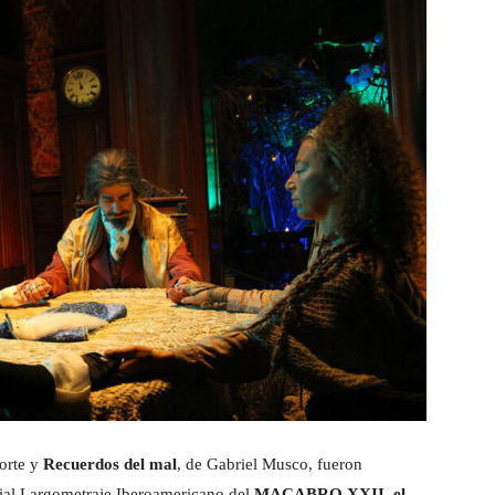
orte y
Recuerdos del mal
, de Gabriel Musco, fueron
icial Largometraje Iberoamericano del
MACABRO XXII, el