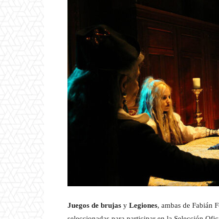
Juegos de brujas
y
Legiones
, ambas de Fabián F
seleccionadas para participar en la Selección Of