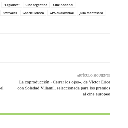
"Legiones"
Cine argentino
Cine nacional
Festivales
Gabriel Musco
GPS audiovisual
Julia Montesoro
witter
WhatsApp
Linkedin
Email
ARTÍCULO SIGUIENTE
La coproducción «Cerrar los ojos», de Víctor Erice
el
con Soledad Villamil, seleccionada para los premios
al cine europeo