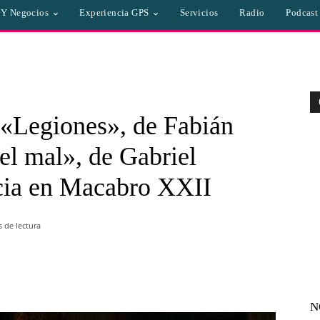
a Y Negocios
Experiencia GPS
Servicios
Radio
Podcast
 «Legiones», de Fabián
el mal», de Gabriel
cia en Macabro XXII
 de lectura
WhatsApp
Linkedin
Email
N