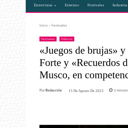
Entrevistas
Estrenos
Festivales
Industri
Inicio
Festivales
Festivales
Públicos
«Juegos de brujas» y
Forte y «Recuerdos d
Musco, en competen
Por
Redacción
2
minutos
15 De Agosto De 2023
Facebook
Twitter