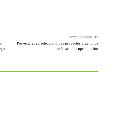
witter
WhatsApp
Linkedin
Email
ARTÍCULO SIGUIENTE
ón
Proyecta 2022 seleccionó tres proyectos argentinos
ego
en busca de coproducción