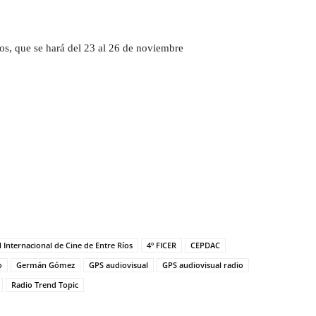
os, que se hará del 23 al 26 de noviembre
al Internacional de Cine de Entre Ríos
4º FICER
CEPDAC
o
Germán Gómez
GPS audiovisual
GPS audiovisual radio
Radio Trend Topic