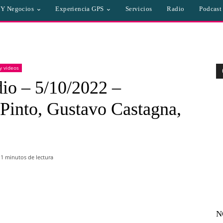
a Y Negocios
Experiencia GPS
Servicios
Radio
Podcast
 y videos
io – 5/10/2022 –
 Pinto, Gustavo Castagna,
 1
minutos de lectura
WhatsApp
Linkedin
Email
N