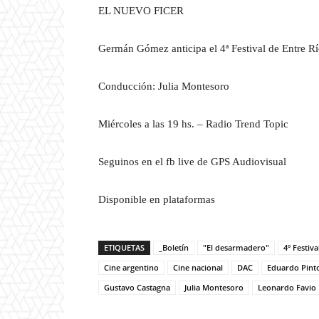
EL NUEVO FICER
Germán Gómez anticipa el 4ª Festival de Entre Rí
Conducción: Julia Montesoro
Miércoles a las 19 hs. – Radio Trend Topic
Seguinos en el fb live de GPS Audiovisual
Disponible en plataformas
ETIQUETAS
_Boletín
"El desarmadero"
4º Festiv
Cine argentino
Cine nacional
DAC
Eduardo Pint
Gustavo Castagna
Julia Montesoro
Leonardo Favio