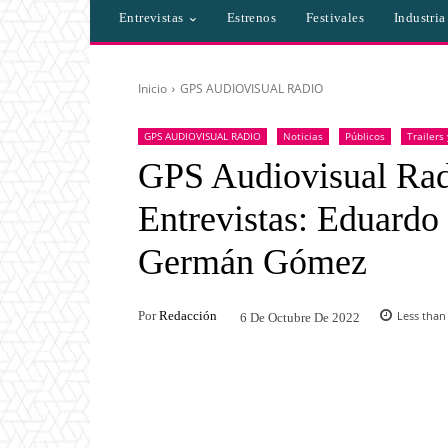
Entrevistas
Estrenos
Festivales
Industri
Inicio
GPS AUDIOVISUAL RADIO
GPS AUDIOVISUAL RADIO
Noticias
Públicos
Trailers
GPS Audiovisual Rad
Entrevistas: Eduardo
Germán Gómez
Por
Redacción
Less than
6 De Octubre De 2022
Facebook
Twitter