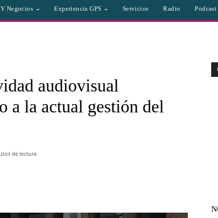
a Y Negocios
Experiencia GPS
Servicios
Radio
Podcast
ividad audiovisual
 a la actual gestión del
tos de lectura
WhatsApp
Linkedin
Email
N