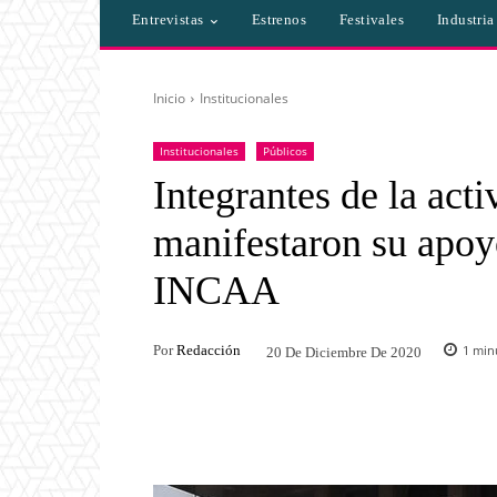
Entrevistas
Estrenos
Festivales
Industri
Inicio
Institucionales
Institucionales
Públicos
Integrantes de la act
manifestaron su apoyo
INCAA
Por
Redacción
1
minu
20 De Diciembre De 2020
Facebook
Twitter