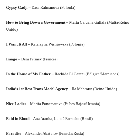
Gypsy Gadji
– Dasa Raimanova (Polonia)
How to Bring Down a Government
– Maria Caruana Galizia (Malta/Reino
Unido)
I Want It All
– Katarzyna Wiśniowska (Polonia)
Imago
– Déni Pitsaev (Francia)
In the House of My Father
– Rachida El Garani (Bélgica/Marruecos)
India’s 1st Best Trans Model Agency
– Ila Mehrotra (Reino Unido)
Nice Ladies
– Mariia Ponomarova (Países Bajos/Ucrania)
Paid in Blood
– Ana Aranha, Lunaé Parracho (Brasil)
Paradise –
Alexander Abaturov (Francia/Rusia)