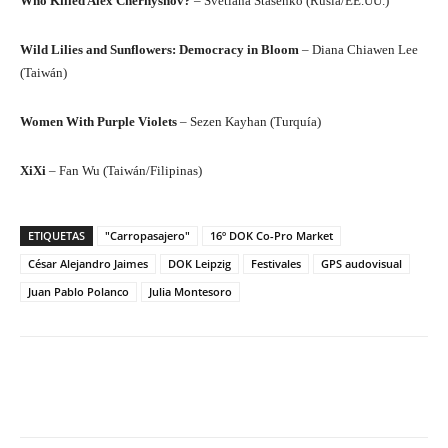
Who Killed Alex Chernyshov?
– Svetlana Stasenko (Rusia/EE.UU.)
Wild Lilies and Sunflowers: Democracy in Bloom
– Diana Chiawen Lee
(Taiwán)
Women With Purple Violets
– Sezen Kayhan (Turquía)
XiXi
– Fan Wu (Taiwán/Filipinas)
ETIQUETAS
"Carropasajero"
16º DOK Co-Pro Market
César Alejandro Jaimes
DOK Leipzig
Festivales
GPS audovisual
Juan Pablo Polanco
Julia Montesoro
Facebook
Twitter
WhatsApp