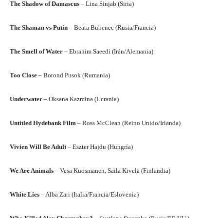
The Shadow of Damascus
– Lina Sinjab (Siria)
The Shaman vs Putin
– Beata Bubenec (Rusia/Francia)
The Smell of Water
– Ebrahim Saeedi (Irán/Alemania)
Too Close
– Botond Pusok (Rumania)
Underwater
– Oksana Kazmina (Ucrania)
Untitled Hydebank Film
– Ross McClean (Reino Unido/Irlanda)
Vivien Will Be Adult
– Eszter Hajdu (Hungría)
We Are Animals
– Vesa Kuosmanen, Saila Kivelä (Finlandia)
White Lies
– Alba Zari (Italia/Francia/Eslovenia)