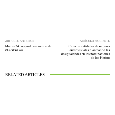
Facebook
Twitter
WhatsApp
ARTÍCULO ANTERIOR
ARTÍCULO SIGUIENTE
Martes 24: segundo encuentro de
Carta de entidades de mujeres
#LeerEnCasa
audiovisuales planteando las
desigualdades en las nominaciones
de los Platino
RELATED ARTICLES