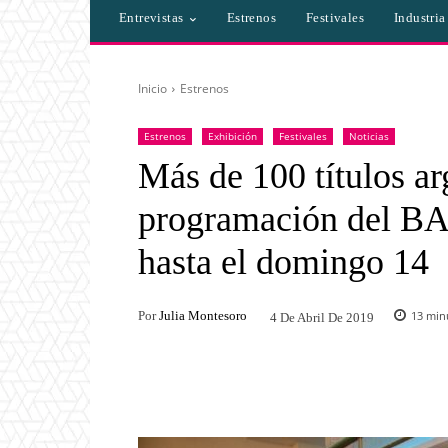
Entrevistas
Estrenos
Festivales
Industri
Inicio
Estrenos
Estrenos
Exhibición
Festivales
Noticias
Más de 100 títulos ar
programación del BAF
hasta el domingo 14
Por
Julia Montesoro
13
minu
4 De Abril De 2019
Facebook
Twitter