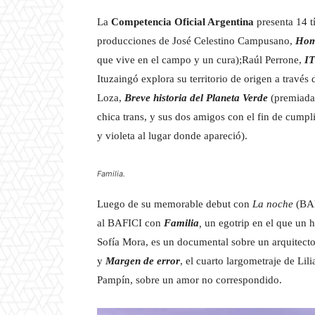
La
Competencia Oficial Argentina
presenta 14 t
producciones de José Celestino Campusano,
Homb
que vive en el campo y un cura);Raúl Perrone,
I
Ituzaingó explora su territorio de origen a través 
Loza,
Breve historia del Planeta Verde
(premiada 
chica trans, y sus dos amigos con el fin de cumpl
y violeta al lugar donde apareció).
Familia.
Luego de su memorable debut con
La noche
(BAF
al BAFICI con
Familia
,
un egotrip en el que un h
Sofía Mora, es un documental sobre un arquitect
y
Margen de error
, el cuarto largometraje de Li
Pampín, sobre un amor no correspondido.