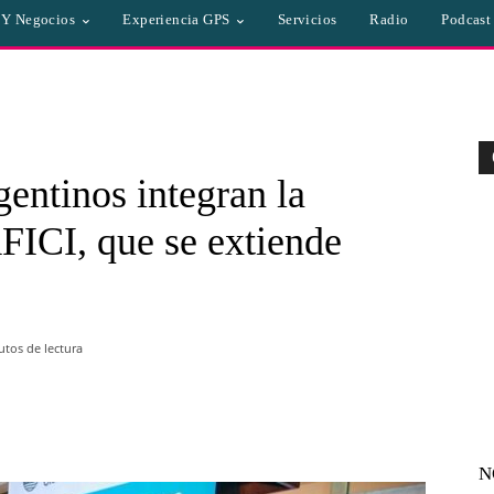
a Y Negocios
Experiencia GPS
Servicios
Radio
Podcast
gentinos integran la
ICI, que se extiende
tos de lectura
WhatsApp
Linkedin
Email
N