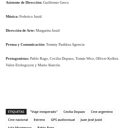
Asistente de Dirección:
Guillermo Greco
Música:
Federico Jusid
Dirección de Arte:
Margarita Jusid
Prensa y Comunicación:
Tommy Pashkus Agencia
Protagonistas:
Pablo Rago, Cecilia Dopazo, Tomás Wicz, Olliver Kolker,
Valen Etchegoyen y Mario Alarcón.
ETIQUETAS
"Viaje inesperado"
Cecilia Dopazo
Cine argentino
Cine nacional
Estreno
GPS audiovisual
Juan José Jusid
Julia Montesoro
Pablo Rago