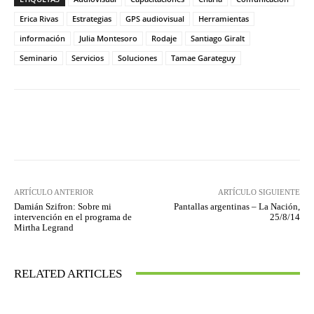
Erica Rivas
Estrategias
GPS audiovisual
Herramientas
información
Julia Montesoro
Rodaje
Santiago Giralt
Seminario
Servicios
Soluciones
Tamae Garateguy
Facebook
Twitter
WhatsApp
ARTÍCULO ANTERIOR
ARTÍCULO SIGUIENTE
Damián Szifron: Sobre mi
Pantallas argentinas – La Nación,
intervención en el programa de
25/8/14
Mirtha Legrand
RELATED ARTICLES