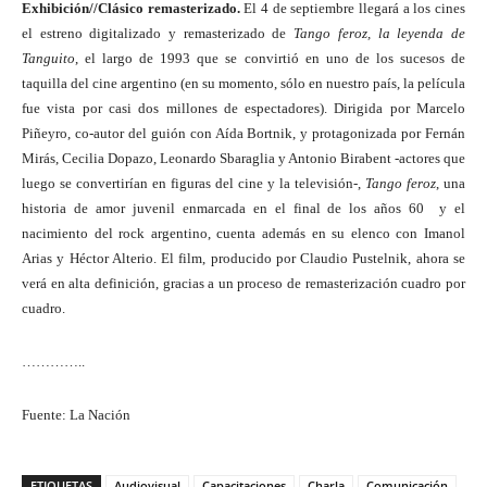
Exhibición//Clásico remasterizado.
El 4 de septiembre llegará a los cines
el estreno digitalizado y remasterizado de
Tango feroz, la leyenda de
Tanguito
, el largo de 1993 que se convirtió en uno de los sucesos de
taquilla del cine argentino (en su momento, sólo en nuestro país, la película
fue vista por casi dos millones de espectadores). Dirigida por Marcelo
Piñeyro, co-autor del guión con Aída Bortnik, y protagonizada por Fernán
Mirás, Cecilia Dopazo, Leonardo Sbaraglia y Antonio Birabent -actores que
luego se convertirían en figuras del cine y la televisión-,
Tango feroz
, una
historia de amor juvenil enmarcada en el final de los años 60 y el
nacimiento del rock argentino, cuenta además en su elenco con Imanol
Arias y Héctor Alterio. El film, producido por Claudio Pustelnik, ahora se
verá en alta definición, gracias a un proceso de remasterización cuadro por
cuadro.
…………..
Fuente: La Nación
ETIQUETAS
Audiovisual
Capacitaciones
Charla
Comunicación