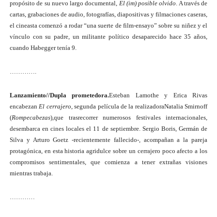
propósito de su nuevo largo documental,
El (im) posible olvido
. A través de
cartas, grabaciones de audio, fotografías, diapositivas y filmaciones caseras,
el cineasta comenzó a rodar “una suerte de film-ensayo” sobre su niñez y el
vínculo con su padre, un militante político desaparecido hace 35 años,
cuando Habegger tenía 9.
………….
Lanzamiento//Dupla prometedora.
Esteban Lamothe y Erica Rivas
encabezan
El cerrajero
, segunda película de la realizadoraNatalia Smirnoff
(
Rompecabezas
),que trasrecorrer numerosos festivales internacionales,
desembarca en cines locales el 11 de septiembre. Sergio Boris, Germán de
Silva y Arturo Goetz -recientemente fallecido-, acompañan a la pareja
protagónica, en esta historia agridulce sobre un cerrajero poco afecto a los
compromisos sentimentales, que comienza a tener extrañas visiones
mientras trabaja.
…………