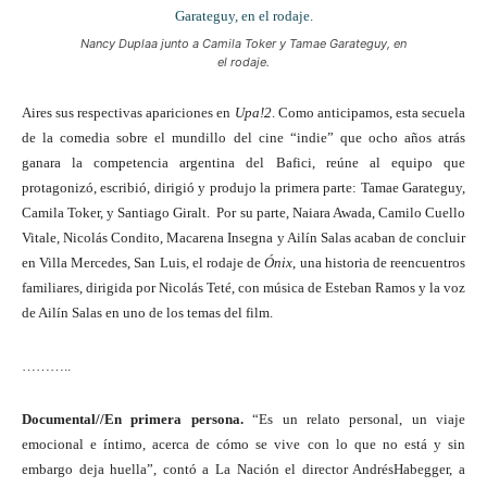
Nancy Duplaa junto a Camila Toker y Tamae Garateguy, en
el rodaje.
Aires sus respectivas apariciones en
Upa!2
. Como anticipamos, esta secuela
de la comedia sobre el mundillo del cine “indie” que ocho años atrás
ganara la competencia argentina del Bafici, reúne al equipo que
protagonizó, escribió, dirigió y produjo la primera parte: Tamae Garateguy,
Camila Toker, y Santiago Giralt. Por su parte, Naiara Awada, Camilo Cuello
Vitale, Nicolás Condito, Macarena Insegna y Ailín Salas acaban de concluir
en Villa Mercedes, San Luis, el rodaje de
Ónix
, una historia de reencuentros
familiares, dirigida por Nicolás Teté, con música de Esteban Ramos y la voz
de Ailín Salas en uno de los temas del film.
………..
Documental//En primera persona.
“Es un relato personal, un viaje
emocional e íntimo, acerca de cómo se vive con lo que no está y sin
embargo deja huella”, contó a La Nación el director AndrésHabegger, a