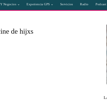
a Y Negocios
Experiencia GPS
Servicios
Radio
Podcast
ine de hijxs
L