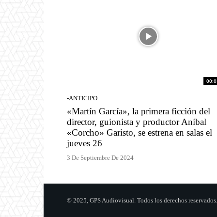
00:0
-ANTICIPO
«Martín García», la primera ficción del
director, guionista y productor Aníbal
«Corcho» Garisto, se estrena en salas el
jueves 26
3 De Septiembre De 2024
© 2025, GPS Audiovisual. Todos los derechos reservados