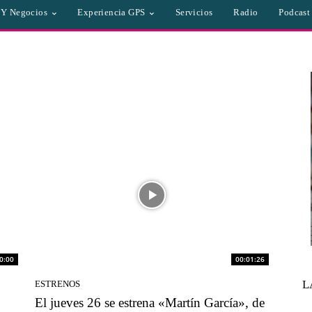
a Y Negocios
Experiencia GPS
Servicios
Radio
Podcast
0:00
00:01:26
L
ESTRENOS
El jueves 26 se estrena «Martín García», de