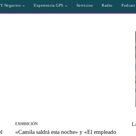
a Y Negocios
Experiencia GPS
Servicios
Radio
Podcast
L
EXHIBICIÓN
l
«Camila saldrá esta noche» y «El empleado