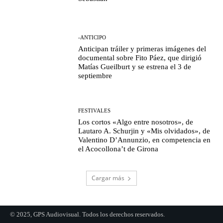
-ANTICIPO
Anticipan tráiler y primeras imágenes del
documental sobre Fito Páez, que dirigió
Matías Gueilburt y se estrena el 3 de
septiembre
FESTIVALES
Los cortos «Algo entre nosotros», de
Lautaro A. Schurjin y «Mis olvidados», de
Valentino D’Annunzio, en competencia en
el Acocollona’t de Girona
Cargar más
© 2025, GPS Audiovisual. Todos los derechos reservados.