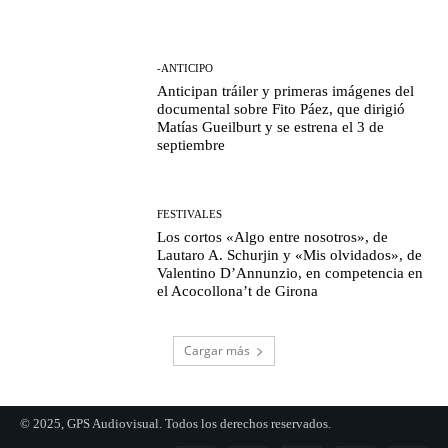
-ANTICIPO
Anticipan tráiler y primeras imágenes del
documental sobre Fito Páez, que dirigió
Matías Gueilburt y se estrena el 3 de
septiembre
FESTIVALES
Los cortos «Algo entre nosotros», de
Lautaro A. Schurjin y «Mis olvidados», de
Valentino D’Annunzio, en competencia en
el Acocollona’t de Girona
Cargar más
© 2025, GPS Audiovisual. Todos los derechos reservados.