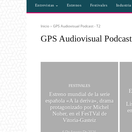
Entrevistas
Estrenos
Festivales
Industri
Inicio
GPS Audiovisual Podcast - T2
GPS Audiovisual Podcast
- DIRECCION DE AUDIOVISUALES DE SALTA
- IAAJ/IAAV
FESTIVALES
E
Estreno mundial de la serie
española «A la deriva», drama
Li
protagonizado por Michel
e
Noher, en el FesTVal de
Vitoria-Gasteiz
6 De Agosto De 2026