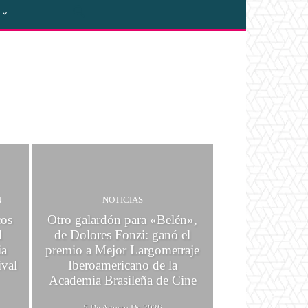
FICI
N
NOTICIAS
cos
Otro galardón para «Belén»,
l
de Dolores Fonzi: ganó el
ia
premio a Mejor Largometraje
ival
Iberoamericano de la
Academia Brasileña de Cine
5 De Agosto De 2026