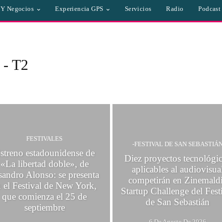
a Y Negocios
Experiencia GPS
Servicios
Radio
Podcast
 - T2
IM
- INSTITUTO DE ARTES AUDIOVISUALES DE JUJUY
--MASS
-ANTICIPO
-BA
FESTIVALES
-FESTIVAL DE SAN SEBASTIÁ
streno estadounidense de
Diez proyectos tecnológi
«La libertad doble», de
aplicables al audiovisua
sandro Alonso: se presenta
competirán en Zinemald
n el Festival de New York,
Startup Challenge del Fest
que comienza el 25 de
de San Sebastián
septiembre
6 De Agosto De 2026