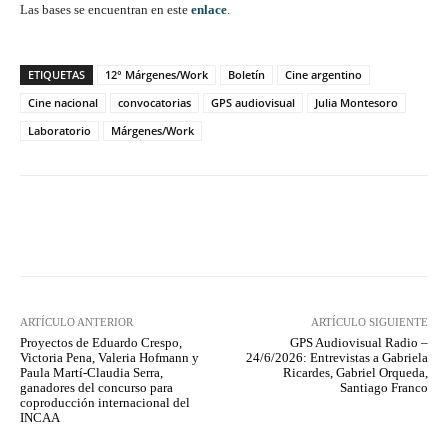
Las bases se encuentran en este
enlace
.
ETIQUETAS
12° Márgenes/Work
Boletín
Cine argentino
Cine nacional
convocatorias
GPS audiovisual
Julia Montesoro
Laboratorio
Márgenes/Work
Facebook
Twitter
WhatsApp
ARTÍCULO ANTERIOR
ARTÍCULO SIGUIENTE
Proyectos de Eduardo Crespo,
GPS Audiovisual Radio –
Victoria Pena, Valeria Hofmann y
24/6/2026: Entrevistas a Gabriela
Paula Martí-Claudia Serra,
Ricardes, Gabriel Orqueda,
ganadores del concurso para
Santiago Franco
coproducción internacional del
INCAA